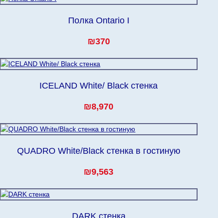
Полка Ontario I
₪370
ICELAND White/ Black стенка
₪8,970
QUADRO White/Black стенка в гостиную
₪9,563
DARK стенка