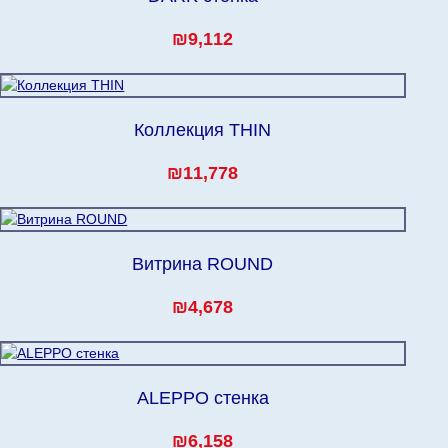
₪9,112
Коллекция THIN
₪11,778
Витрина ROUND
₪4,678
ALEPPO стенка
₪6,158