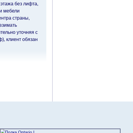
 этажа без лифта,
ки мебели
ентра страны,
 взимать
тельно уточняя с
), клиент обязан
чие дни
(с
ия оплаты от
влиять
й.
Вместе с тем
ровать, поэтому
тавку по мере
дом клиенту.