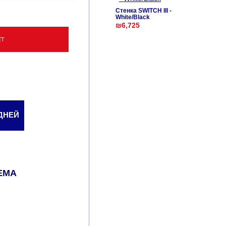
Стенка SWITCH III -
White/Black
₪6,725
ЁТ
 ДНЕЙ
ЕМА