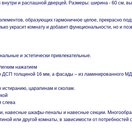
нутри и распашной дверцей. Размеры: ширина - 60 см, выс
 элементов, образующих гармоничное целое, прекрасно по
ько украсит комнату и добавит функциональности, но и поз
льные и эстетически привлекательные.
 легким нажатием
го ДСП толщиной 16 мм, а фасады – из ламинированного М
к истиранию, царапинам и сколам.
ткой
и слева
лки, навесные шкафы-пеналы и навесные секции. Многообр
иной или другой комнаты, в зависимости от потребностей 