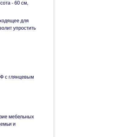
ота - 60 см,
дходящее для
волит упростить
ДФ с глянцевым
азие мебельных
семьи и