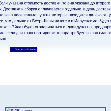
ли указана стоимость доставки, то она указана до второго
 Доставка и сборка оплачивается отдельно, в день достав
авка в населенные пункты, которые находятся далеко от ц
все, что дальше от Беэр-Шевы на юге и в Иерусалиме, будет
авка в Эйлат будет оговариваться индивидуально, предвари
е, если для транспортировки товара требуется кран (маноф
ьно.
ьно.
При расчете сроков доставки учитываются только рабо
, праздничные вечера и праздничные дни) от даты получен
при заказе мебели из-за границы, на которые не может по
лен еще на 30 рабочих дней и не будет считаться задержко
ьно ускорить
доставку, но, не имея возможности это гаранти
-либо задержки.
дулярной, что оставляет право за Поставщиком сделать дос
ельных 60 рабочих дней после первой доставки товара на 