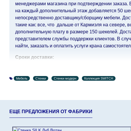
менеджерами магазина при подтверждении заказа. Ес
на каждый дополнительный этаж добавляется 50 шек.
непосредственно доставщику/сборщику мебели. Дост
такие как: все, что дальше от Кармиэля на севере, 
дополнительную плату в размере 150 шекелей. Дост
представителем службы поддержки клиентов. В случа
найти, заказать и оплатить услуги крана самостоятел
Сроки доставки:
Сроки доставки на каждый товар указываются отдел
воскресенья по четверг недели, исключая выходные
Мебель
Стенки
Стенки модерн
Коллекция SWITCH
кредитной
компании клиента.
Возможны задержки, связанные с морской доставкой 
Поставщик, в этих случаях срок доставки будет прод
поставщики прилагают все усилия, чтобы максимал
интернет-магазин не несет ответственности за какие
ЕЩЕ ПРЕДЛОЖЕНИЯ ОТ ФАБРИКИ
Мебель из категории "
" является мо
Модульная мебель
поступления модулей с фабрики, в течение дополнит