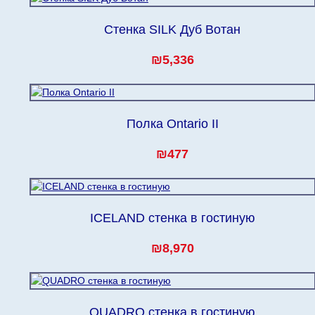
Стенка SILK Дуб Вотан
₪5,336
Полка Ontario II
₪477
ICELAND стенка в гостиную
₪8,970
QUADRO стенка в гостиную