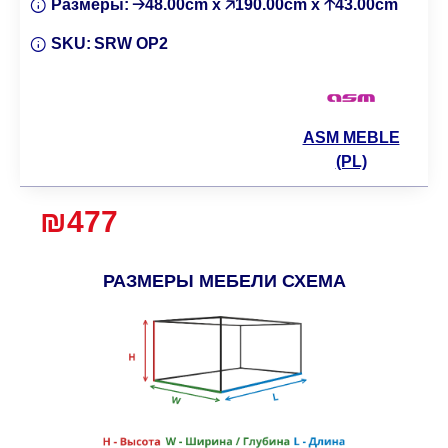
Размеры:
🡢48.00cm x 🡥190.00cm x 🡡43.00cm
SKU:
SRW OP2
ASM MEBLE
(PL)
₪477
РАЗМЕРЫ МЕБЕЛИ СХЕМА