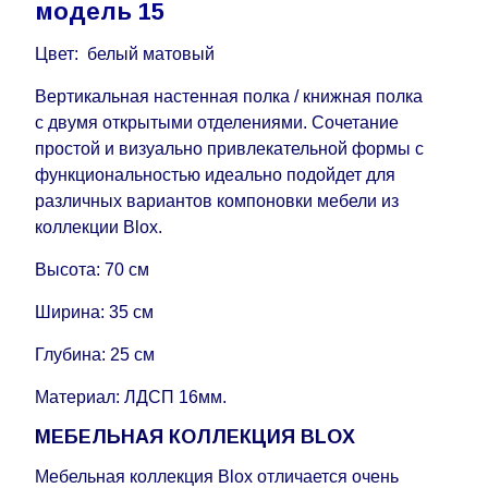
модель 15
воскресенья по четверг недели, исключая
выходные, праздничные вечера и праздничные
Цвет: белый матовый
дни) от даты получения оплаты от
Вертикальная настенная полка / книжная полка
кредитной
компании клиента.
с двумя открытыми отделениями. Сочетание
Возможны задержки, связанные с морской
простой и визуально привлекательной формы с
доставкой при заказе мебели из-за границы, на
функциональностью идеально подойдет для
которые не может повлиять Поставщик, в этих
различных вариантов компоновки мебели из
случаях срок доставки будет продлен еще на 30
коллекции Blox.
рабочих дней и не будет считаться
задержкой.
Вместе с тем поставщики
Высота: 70 см
прилагают все усилия, чтобы максимально
Ширина: 35 см
ускорить
доставку, но, не имея возможности
это гарантировать, поэтому интернет-магазин
Глубина: 25 см
не несет ответственности за какие-либо
задержки.
Материал: ЛДСП 16мм.
Мебель из категории "
"
Модульная мебель
МЕБЕЛЬНАЯ КОЛЛЕКЦИЯ BLOX
является модулярной, что оставляет право за
Поставщиком сделать доставку по мере
Мебельная коллекция Blox отличается очень