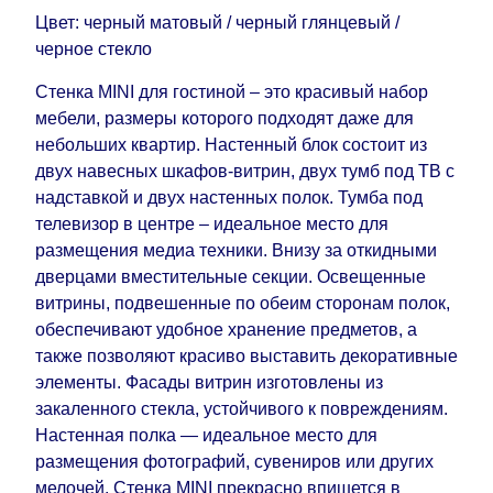
воскресенья по четверг недели, исключая
Цвет: черный матовый / черный глянцевый /
выходные, праздничные вечера и праздничные
черное стекло
дни) от даты получения оплаты от
кредитной
компании клиента.
Стенка MINI для гостиной – это красивый набор
Возможны задержки, связанные с морской
мебели, размеры которого подходят даже для
доставкой при заказе мебели из-за границы, на
небольших квартир. Настенный блок состоит из
которые не может повлиять Поставщик, в этих
двух навесных шкафов-витрин, двух тумб под ТВ с
случаях срок доставки будет продлен еще на 30
надставкой и двух настенных полок. Тумба под
рабочих дней и не будет считаться
телевизор в центре – идеальное место для
задержкой.
Вместе с тем поставщики
размещения медиа техники. Внизу за откидными
прилагают все усилия, чтобы максимально
дверцами вместительные секции. Освещенные
ускорить
доставку, но, не имея возможности
витрины, подвешенные по обеим сторонам полок,
это гарантировать, поэтому интернет-магазин
обеспечивают удобное хранение предметов, а
не несет ответственности за какие-либо
также позволяют красиво выставить декоративные
задержки.
элементы. Фасады витрин изготовлены из
Мебель из категории "
"
Модульная мебель
закаленного стекла, устойчивого к повреждениям.
является модулярной, что оставляет право за
Настенная полка — идеальное место для
Поставщиком сделать доставку по мере
размещения фотографий, сувениров или других
поступления модулей с фабрики, в течение
мелочей. Стенка MINI прекрасно впишется в