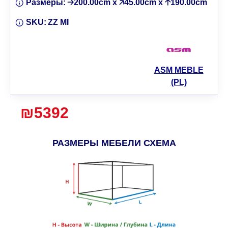
Размеры:
🡢200.00cm x 🡥45.00cm x 🡡190.00cm
SKU:
ZZ MI
ASM MEBLE
(PL)
₪5392
РАЗМЕРЫ МЕБЕЛИ СХЕМА