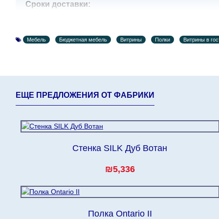
Сроки доставки:
Сроки доставки на каждый товар указываются отдел
воскресенья по четверг недели, исключая выходные
Мебель
Бюджетная мебель
Витрины
Полки
Витрины в го
кредитной
компании клиента.
Возможны задержки, связанные с морской доставкой 
Поставщик, в этих случаях срок доставки будет прод
поставщики прилагают все усилия, чтобы максимал
интернет-магазин не несет ответственности за какие
ЕЩЕ ПРЕДЛОЖЕНИЯ ОТ ФАБРИКИ
Мебель из категории "
" является мо
Модульная мебель
поступления модулей с фабрики, в течение дополнит
Стенка SILK Дуб Вотан
₪5,336
Полка Ontario II