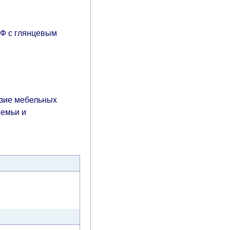
ДФ с глянцевым
азие мебельных
семьи и