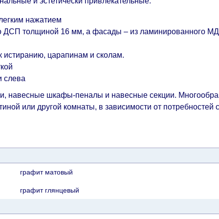
льные и эстетически привлекательные.
 легким нажатием
го ДСП толщиной 16 мм, а фасады – из ламинированного М
к истиранию, царапинам и сколам.
ткой
и слева
лки, навесные шкафы-пеналы и навесные секции. Многообр
иной или другой комнаты, в зависимости от потребностей 
графит матовый
графит глянцевый