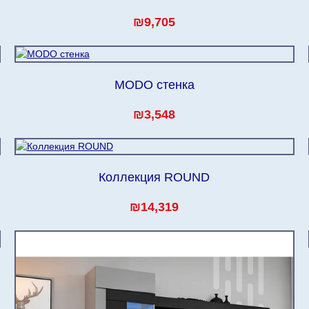
₪9,705
MODO стенка
₪3,548
Коллекция ROUND
₪14,319