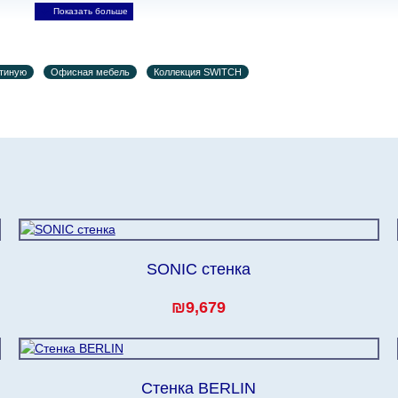
ьно.
При расчете сроков доставки учитываются только рабо
, праздничные вечера и праздничные дни) от даты получен
стиную
Офисная мебель
Коллекция SWITCH
при заказе мебели из-за границы, на которые не может по
лен еще на 30 рабочих дней и не будет считаться задержко
ьно ускорить
доставку, но, не имея возможности это гаранти
-либо задержки.
дулярной, что оставляет право за Поставщиком сделать дос
ельных 60 рабочих дней после первой доставки товара на 
SONIC стенка
₪9,679
Стенка BERLIN