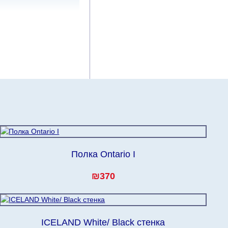
чие дни
(с
ия оплаты от
влиять
й.
Вместе с тем
ровать, поэтому
тавку по мере
дом клиенту.
Полка Ontario I
₪370
ICELAND White/ Black стенка