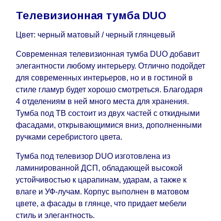
воскресенья по четверг недели, исключая
выходные, праздничные вечера и праздничные
Телевизионная тумба DUO
дни) от даты получения оплаты от
Цвет: черный матовый / черный глянцевый
кредитной
компании клиента.
Возможны задержки, связанные с морской
Современная телевизионная тумба DUO добавит
доставкой при заказе мебели из-за границы, на
элегантности любому интерьеру. Отлично подойдет
которые не может повлиять Поставщик, в этих
для современных интерьеров, но и в гостиной в
случаях срок доставки будет продлен еще на 30
стиле гламур будет хорошо смотреться. Благодаря
рабочих дней и не будет считаться
4 отделениям в ней много места для хранения.
задержкой.
Вместе с тем поставщики
Тумба под ТВ состоит из двух частей с откидными
прилагают все усилия, чтобы максимально
фасадами, открывающимися вниз, дополненными
ускорить
доставку, но, не имея возможности
ручками серебристого цвета.
это гарантировать, поэтому интернет-магазин
не несет ответственности за какие-либо
Тумба под телевизор DUO изготовлена ​​из
задержки.
ламинированной ДСП, обладающей высокой
Мебель из категории "
"
Модульная мебель
устойчивостью к царапинам, ударам, а также к
является модулярной, что оставляет право за
влаге и УФ-лучам. Корпус выполнен в матовом
Поставщиком сделать доставку по мере
цвете, а фасады в глянце, что придает мебели
поступления модулей с фабрики, в течение
стиль и элегантность.