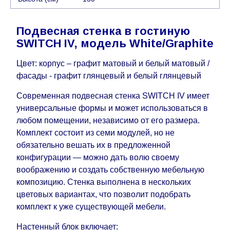
воскресенья по четверг недели, исключая
выходные, праздничные вечера и праздничные
Подвесная стенка в гостиную
дни) от даты получения оплаты от
SWITCH IV, модель White/Graphite
кредитной
компании клиента.
Возможны задержки, связанные с морской
Цвет: корпус – графит матовый и белый матовый /
доставкой при заказе мебели из-за границы, на
фасады - графит глянцевый и белый глянцевый
которые не может повлиять Поставщик, в этих
Современная подвесная стенка SWITCH IV имеет
случаях срок доставки будет продлен еще на 30
универсальные формы и может использоваться в
рабочих дней и не будет считаться
любом помещении, независимо от его размера.
задержкой.
Вместе с тем поставщики
Комплект состоит из семи модулей, но не
прилагают все усилия, чтобы максимально
обязательно вешать их в предложенной
ускорить
доставку, но, не имея возможности
конфигурации — можно дать волю своему
это гарантировать, поэтому интернет-магазин
воображению и создать собственную мебельную
не несет ответственности за какие-либо
композицию. Стенка выполнена в нескольких
задержки.
цветовых вариантах, что позволит подобрать
Мебель из категории "
"
Модульная мебель
комплект к уже существующей мебели.
является модулярной, что оставляет право за
Поставщиком сделать доставку по мере
Настенный блок включает: