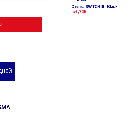
Стенка SWITCH III - Black
₪6,725
ЁТ
 ДНЕЙ
ЕМА