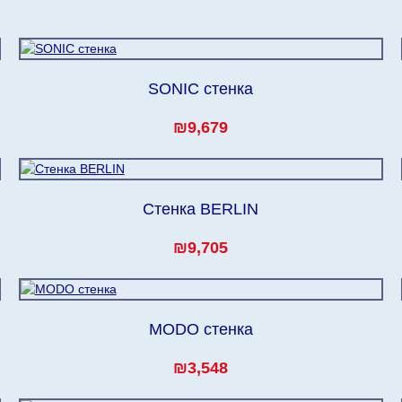
дулярной, что оставляет право за Поставщиком сделать дос
ельных 60 рабочих дней после первой доставки товара на 
SONIC стенка
₪9,679
Стенка BERLIN
₪9,705
MODO стенка
₪3,548