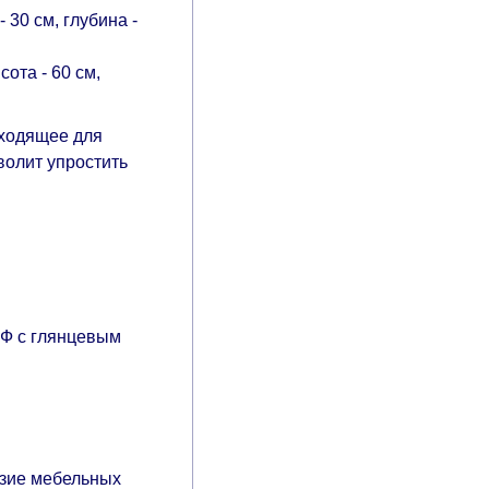
30 см, глубина -
ота - 60 см,
дходящее для
волит упростить
ДФ с глянцевым
азие мебельных