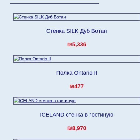
Мебель из категории "
" является мо
Модульная мебель
поступления модулей с фабрики, в течение дополнит
Стенка SILK Дуб Вотан
₪5,336
Полка Ontario II
₪477
ICELAND стенка в гостиную
₪8,970