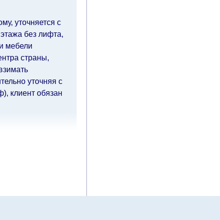
му, уточняется с
 этажа без лифта,
ки мебели
ентра страны,
 взимать
тельно уточняя с
), клиент обязан
чие дни
(с
ия оплаты от
влиять
й.
Вместе с тем
ровать, поэтому