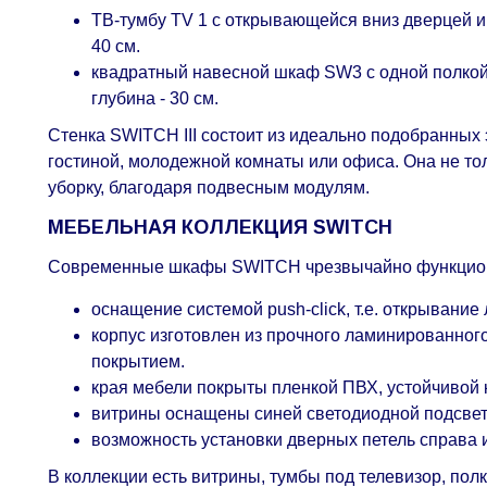
ТВ-тумбу TV 1 с открывающейся вниз дверцей и т
40 см.
квадратный навесной шкаф SW3 с одной полкой в
глубина - 30 см.
Стенка SWITCH III состоит из идеально подобранных
гостиной, молодежной комнаты или офиса. Она не тол
уборку, благодаря подвесным модулям.
МЕБЕЛЬНАЯ КОЛЛЕКЦИЯ SWITCH
Современные шкафы SWITCH чрезвычайно функциона
оснащение системой push-click, т.е. открывание
корпус изготовлен из прочного ламинированно
покрытием.
края мебели покрыты пленкой ПВХ, устойчивой 
витрины оснащены синей светодиодной подсве
возможность установки дверных петель справа 
В коллекции есть витрины, тумбы под телевизор, по