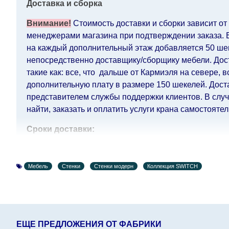
Доставка и сборка
Внимание!
Стоимость доставки и сборки зависит от
менеджерами магазина при подтверждении заказа. Ес
на каждый дополнительный этаж добавляется 50 шек.
непосредственно доставщику/сборщику мебели. Дост
такие как: все, что дальше от Кармиэля на севере, 
дополнительную плату в размере 150 шекелей. Дост
представителем службы поддержки клиентов. В случа
найти, заказать и оплатить услуги крана самостоятел
Сроки доставки:
Сроки доставки на каждый товар указываются отдел
воскресенья по четверг недели, исключая выходные
Мебель
Стенки
Стенки модерн
Коллекция SWITCH
кредитной
компании клиента.
Возможны задержки, связанные с морской доставкой 
Поставщик, в этих случаях срок доставки будет прод
поставщики прилагают все усилия, чтобы максимал
интернет-магазин не несет ответственности за какие
ЕЩЕ ПРЕДЛОЖЕНИЯ ОТ ФАБРИКИ