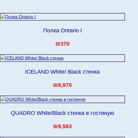
тавку по мере
дом клиенту.
Полка Ontario I
₪370
ICELAND White/ Black стенка
₪8,970
QUADRO White/Black стенка в гостиную
₪9,563