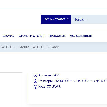
Весь каталог
ШКАФЫ
СТОЛЫ И СТУЛЬЯ
ПРИХОЖИЕ
МОЛОДЕЖНЫЕ
 SWITCH
Стенка SWITCH III - Black
3429
Артикул:
🡢330.00cm x 🡥40.00cm x 🡡160
Размеры:
ZZ SW 3
SKU: