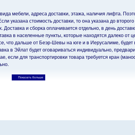
 вида мебели, адреса доставки, этажа, наличия лифта. Поэто
ли указана стоимость доставки, то она указана до второго
 Доставка и сборка оплачивается отдельно, в день достав
авка в населенные пункты, которые находятся далеко от ц
все, что дальше от Беэр-Шевы на юге и в Иерусалиме, будет
авка в Эйлат будет оговариваться индивидуально, предвари
е, если для транспортировки товара требуется кран (маноф
ьно.
ьно.
При расчете сроков доставки учитываются только рабо
, праздничные вечера и праздничные дни) от даты получен
при заказе мебели из-за границы, на которые не может по
лен еще на 30 рабочих дней и не будет считаться задержко
ьно ускорить
доставку, но, не имея возможности это гаранти
-либо задержки.