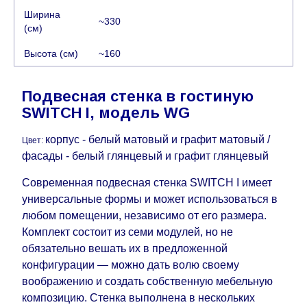
Ширина
воскресенья по четверг недели, исключая
~330
(см)
выходные, праздничные вечера и праздничные
дни) от даты получения оплаты от
Высота (см)
~160
кредитной
компании клиента.
Возможны задержки, связанные с морской
Подвесная стенка в гостиную
доставкой при заказе мебели из-за границы, на
SWITCH I, модель WG
которые не может повлиять Поставщик, в этих
случаях срок доставки будет продлен еще на 30
корпус - белый матовый и графит матовый /
Цвет:
рабочих дней и не будет считаться
фасады - белый глянцевый и графит глянцевый
задержкой.
Вместе с тем поставщики
прилагают все усилия, чтобы максимально
Современная подвесная стенка SWITCH I имеет
ускорить
доставку, но, не имея возможности
универсальные формы и может использоваться в
это гарантировать, поэтому интернет-магазин
любом помещении, независимо от его размера.
не несет ответственности за какие-либо
Комплект состоит из семи модулей, но не
задержки.
обязательно вешать их в предложенной
Мебель из категории "
"
Модульная мебель
конфигурации — можно дать волю своему
является модулярной, что оставляет право за
воображению и создать собственную мебельную
Поставщиком сделать доставку по мере
композицию. Стенка выполнена в нескольких