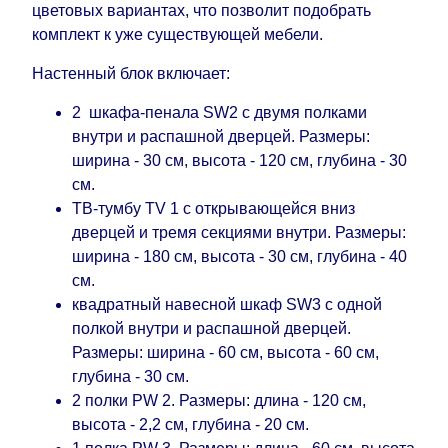
поступления модулей с фабрики, в течение
цветовых вариантах, что позволит подобрать
дополнительных 60 рабочих дней после первой
комплект к уже существующей мебели.
доставки товара на дом клиенту.
Настенный блок включает:
2 шкафа-пенала SW2 с двумя полками
внутри и распашной дверцей. Размеры:
ширина - 30 см, высота - 120 см, глубина - 30
см.
ТВ-тумбу TV 1 с открывающейся вниз
дверцей и тремя секциями внутри. Размеры:
ширина - 180 см, высота - 30 см, глубина - 40
см.
квадратный навесной шкаф SW3 с одной
полкой внутри и распашной дверцей.
Размеры: ширина - 60 см, высота - 60 см,
глубина - 30 см.
2 полки PW 2. Размеры: длина - 120 см,
высота - 2,2 см, глубина - 20 см.