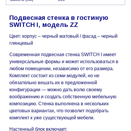
воскресенья по четверг недели, исключая
выходные, праздничные вечера и праздничные
Подвесная стенка в гостиную
дни) от даты получения оплаты от
SWITCH I, модель ZZ
кредитной
компании клиента.
Возможны задержки, связанные с морской
Цвет: корпус – черный матовый / фасад – черный
доставкой при заказе мебели из-за границы, на
глянцевый
которые не может повлиять Поставщик, в этих
Современная подвесная стенка SWITCH I имеет
случаях срок доставки будет продлен еще на 30
универсальные формы и может использоваться в
рабочих дней и не будет считаться
любом помещении, независимо от его размера.
задержкой.
Вместе с тем поставщики
Комплект состоит из семи модулей, но не
прилагают все усилия, чтобы максимально
обязательно вешать их в предложенной
ускорить
доставку, но, не имея возможности
конфигурации — можно дать волю своему
это гарантировать, поэтому интернет-магазин
воображению и создать собственную мебельную
не несет ответственности за какие-либо
композицию. Стенка выполнена в нескольких
задержки.
цветовых вариантах, что позволит подобрать
Мебель из категории "
"
Модульная мебель
комплект к уже существующей мебели.
является модулярной, что оставляет право за
Поставщиком сделать доставку по мере
Настенный блок включает: