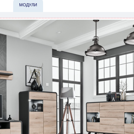
МОДУЛИ
при заказе мебели из-за границы, на которые не может по
лен еще на 30 рабочих дней и не будет считаться задержко
ьно ускорить
доставку, но, не имея возможности это гаранти
-либо задержки.
дулярной, что оставляет право за Поставщиком сделать дос
ельных 60 рабочих дней после первой доставки товара на 