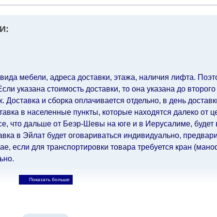
И:
 вида мебели, адреса доставки, этажа, наличия лифта. Поэто
ли указана стоимость доставки, то она указана до второго
 Доставка и сборка оплачивается отдельно, в день достав
авка в населенные пункты, которые находятся далеко от ц
все, что дальше от Беэр-Шевы на юге и в Иерусалиме, будет
авка в Эйлат будет оговариваться индивидуально, предвари
е, если для транспортировки товара требуется кран (маноф
ьно.
ьно.
При расчете сроков доставки учитываются только рабо
, праздничные вечера и праздничные дни) от даты получен