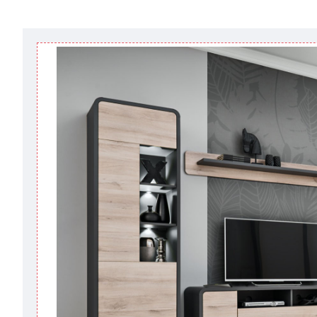
кредитной
компании клиента.
Возможны задержки, связанные с морской доставкой 
Поставщик, в этих случаях срок доставки будет прод
поставщики прилагают все усилия, чтобы максимал
интернет-магазин не несет ответственности за какие
Мебель из категории "
" является мо
Модульная мебель
поступления модулей с фабрики, в течение дополнит