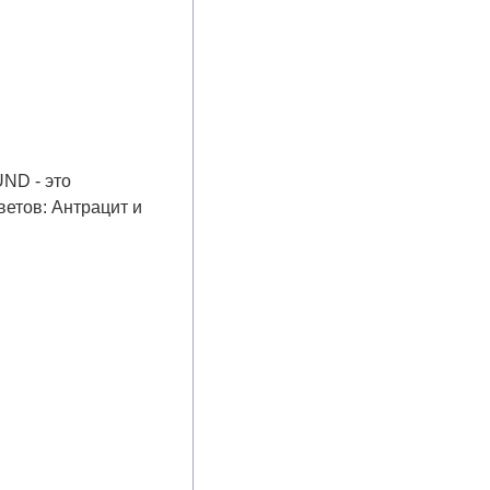
ND - это
етов: Антрацит и