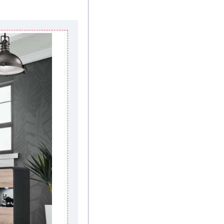
влиять
й.
Вместе с тем
ровать, поэтому
тавку по мере
дом клиенту.