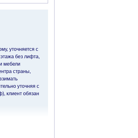
му, уточняется с
 этажа без лифта,
ки мебели
ентра страны,
 взимать
тельно уточняя с
), клиент обязан
чие дни
(с
ия оплаты от