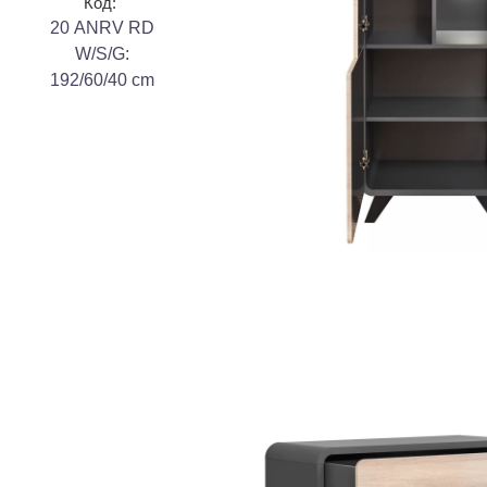
Код:
20 ANRV RD
W/S/G:
192/60/40 cm