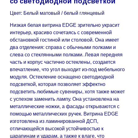
со светодиодной подсветкой
воскресенья по четверг недели, исключая
Цвет: Белый матовый / белый глянцевый
выходные, праздничные вечера и праздничные
дни) от даты получения оплаты от
Низкая белая витрина EDGE зрительно украсит
кредитной
компании клиента.
интерьер, красиво сочетаясь с современной
Возможны задержки, связанные с морской
обстановкой гостиной или столовой. Она имеет
доставкой при заказе мебели из-за границы, на
два отделения: справа с обычными полками и
которые не может повлиять Поставщик, в этих
слева со стеклянными полками. Левая передняя
случаях срок доставки будет продлен еще на 30
часть и корпус частично остеклены, создается
рабочих дней и не будет считаться
впечатление, что угол выходит из-под мебельного
задержкой.
Вместе с тем поставщики
модуля. Остекление оснащено светодиодной
прилагают все усилия, чтобы максимально
подсветкой, которая позволяет эффектно
ускорить
доставку, но, не имея возможности
подсветить любимые сувениры, хотя также может
это гарантировать, поэтому интернет-магазин
с успехом заменить лампу. Она установлена ​​на
не несет ответственности за какие-либо
металлические ножки, а фасады открываются с
задержки.
помощью металлических ручек. Витрина EDGE
Мебель из категории "
"
Модульная мебель
изготовлена ​​из ламинированной ДСП,
является модулярной, что оставляет право за
отличающейся высокой устойчивостью к
Поставщиком сделать доставку по мере
царапинам и ударам, а также к влаге, что