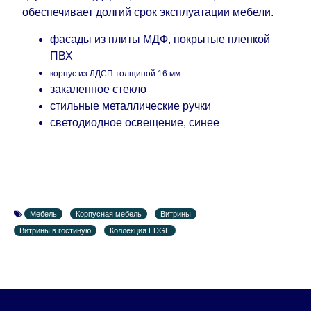
поступления модулей с фабрики, в течение
обеспечивает долгий срок эксплуатации мебели.
дополнительных 60 рабочих дней после первой
доставки товара на дом клиенту.
фасады из плиты МДФ, покрытые пленкой
ПВХ
корпус из ЛДСП толщиной 16 мм
закаленное стекло
стильные металлические ручки
светодиодное освещение, синее
Мебель
Корпусная мебель
Витрины
Витрины в гостиную
Коллекция EDGE