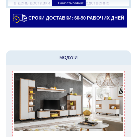
в день доставки мебели непосредственно
доставщику/сборщику мебели. Доставка в
населенные пункты, которые находятся далеко
СРОКИ ДОСТАВКИ: 60-90 РАБОЧИХ ДНЕЙ
от центра страны, такие как: все, что дальше от
Кармиэля на севере, все, что дальше от Беэр-
Шевы на юге и в Иерусалиме, будет взимать
дополнительную плату в размере 150 шекелей.
Доставка в Эйлат будет оговариваться
МОДУЛИ
индивидуально, предварительно уточняя с
представителем службы поддержки
клиентов. В случае, если для транспортировки
товара требуется кран (маноф), клиент обязан
найти, заказать и оплатить услуги крана
самостоятельно.
Сроки доставки:
Сроки доставки на каждый товар указываются
отдельно.
При расчете сроков доставки
учитываются только рабочие дни
(с