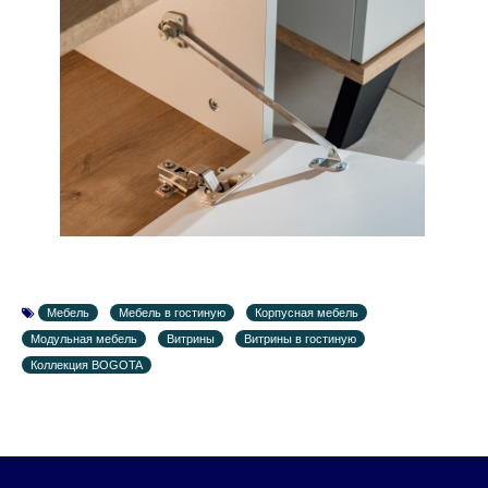
Мебель
Мебель в гостиную
Корпусная мебель
Модульная мебель
Витрины
Витрины в гостиную
Коллекция BOGOTA