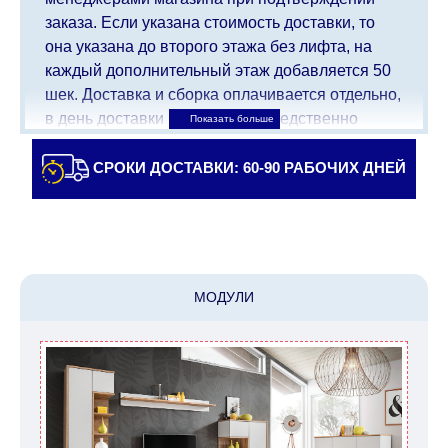
заказа. Если указана стоимость доставки, то
она указана до второго этажа без лифта, на
каждый дополнительный этаж добавляется 50
шек. Доставка и сборка оплачивается отдельно,
в день доставки мебели непосредственно
доставщику/сборщику мебели. Доставка в
населенные пункты, которые находятся далеко
СРОКИ ДОСТАВКИ: 60-90 РАБОЧИХ ДНЕЙ
от центра страны, такие как: все, что дальше от
Кармиэля на севере, все, что дальше от Беэр-
Шевы на юге и в Иерусалиме, будет взимать
дополнительную плату в размере 150 шекелей.
Доставка в Эйлат будет оговариваться
МОДУЛИ
индивидуально, предварительно уточняя с
представителем службы поддержки
клиентов. В случае, если для транспортировки
товара требуется кран (маноф), клиент обязан
найти, заказать и оплатить услуги крана
самостоятельно.