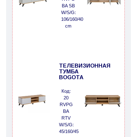
BA SB
W/S/G:
106/160/40
cm
ТЕЛЕВИЗИОННАЯ
ТУМБА
BOGOTA
Код:
20
RVPG
BA
RTV
W/S/G:
45/160/45