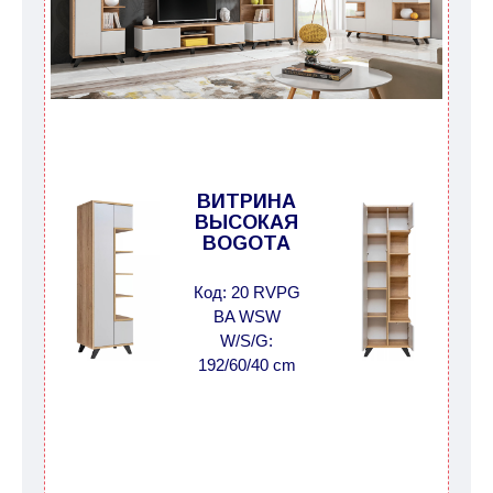
Сроки доставки:
Сроки доставки на каждый товар указываются
отдельно.
При расчете сроков доставки
учитываются только рабочие дни
(с
воскресенья по четверг недели, исключая
выходные, праздничные вечера и праздничные
дни) от даты получения оплаты от
ВИТРИНА
ВЫСОКАЯ
кредитной
компании клиента.
BOGOTA
Возможны задержки, связанные с морской
доставкой при заказе мебели из-за границы, на
Код: 20 RVPG
которые не может повлиять Поставщик, в этих
BA WSW
случаях срок доставки будет продлен еще на 30
W/S/G:
рабочих дней и не будет считаться
192/60/40 cm
задержкой.
Вместе с тем поставщики
прилагают все усилия, чтобы максимально
ускорить
доставку, но, не имея возможности
это гарантировать, поэтому интернет-магазин
не несет ответственности за какие-либо