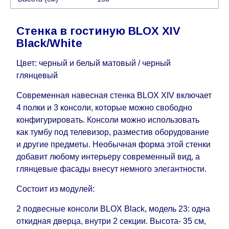
воскресенья по четверг недели, исключая
выходные, праздничные вечера и праздничные
Стенка в гостиную BLOX XIV
дни) от даты получения оплаты от
Black/White
кредитной
компании клиента.
Возможны задержки, связанные с морской
Цвет: черный и белый матовый / черный
доставкой при заказе мебели из-за границы, на
глянцевый
которые не может повлиять Поставщик, в этих
Современная навесная стенка BLOX XIV включает
случаях срок доставки будет продлен еще на 30
4 полки и 3 консоли, которые можно свободно
рабочих дней и не будет считаться
конфигурировать. Консоли можно использовать
задержкой.
Вместе с тем поставщики
как тумбу под телевизор, разместив оборудование
прилагают все усилия, чтобы максимально
и другие предметы. Необычная форма этой стенки
ускорить
доставку, но, не имея возможности
добавит любому интерьеру современный вид, а
это гарантировать, поэтому интернет-магазин
глянцевые фасады внесут немного элегантности.
не несет ответственности за какие-либо
задержки.
Состоит из модулей:
Мебель из категории "
"
Модульная мебель
является модулярной, что оставляет право за
2 подвесные консоли BLOX Black, модель 23: одна
Поставщиком сделать доставку по мере
откидная дверца, внутри 2 секции. Высота- 35 см,