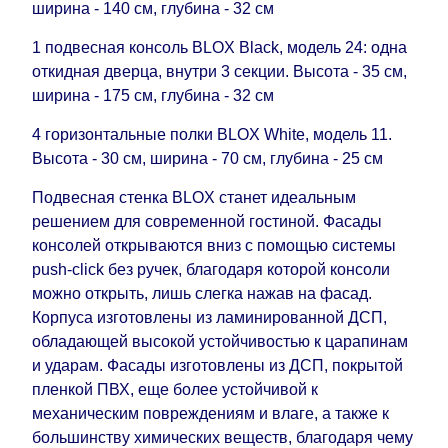
поступления модулей с фабрики, в течение
ширина - 140 см, глубина - 32 см
дополнительных 60 рабочих дней после первой
1 подвесная консоль BLOX Black, модель 24: одна
доставки товара на дом клиенту.
откидная дверца, внутри 3 секции. Высота - 35 см,
ширина - 175 см, глубина - 32 см
4 горизонтальные полки BLOX White, модель 11.
Высота - 30 см, ширина - 70 см, глубина - 25 см
Подвесная стенка BLOX станет идеальным
решением для современной гостиной. Фасады
консолей открываются вниз с помощью системы
push-click без ручек, благодаря которой консоли
можно открыть, лишь слегка нажав на фасад.
Корпуса изготовлены из ламинированной ДСП,
обладающей высокой устойчивостью к царапинам
и ударам. Фасады изготовлены из ДСП, покрытой
пленкой ПВХ, еще более устойчивой к
механическим повреждениям и влаге, а также к
большинству химических веществ, благодаря чему