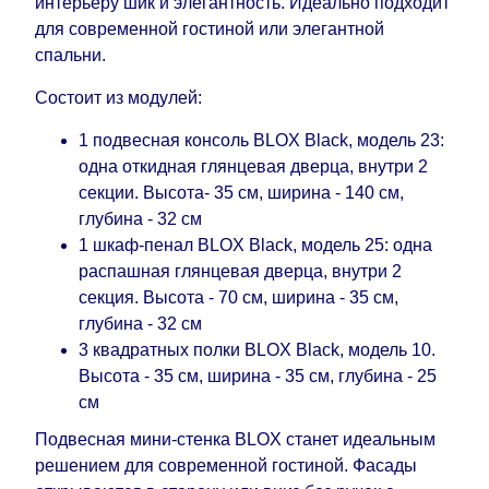
интерьеру шик и элегантность. Идеально подходит
поступления модулей с фабрики, в течение
для современной гостиной или элегантной
дополнительных 60 рабочих дней после первой
спальни.
доставки товара на дом клиенту.
Состоит из модулей:
1 подвесная консоль BLOX Black, модель 23:
одна откидная глянцевая дверца, внутри 2
секции. Высота- 35 см, ширина - 140 см,
глубина - 32 см
1 шкаф-пенал BLOX Black, модель 25: одна
распашная глянцевая дверца, внутри 2
секция. Высота - 70 см, ширина - 35 см,
глубина - 32 см
3 квадратных полки BLOX Black, модель 10.
Высота - 35 см, ширина - 35 см, глубина - 25
см
Подвесная мини-стенка BLOX станет идеальным
решением для современной гостиной. Фасады