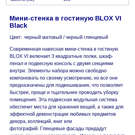
воскресенья по четверг недели, исключая
выходные, праздничные вечера и праздничные
Мини-стенка в гостиную BLOX VI
дни) от даты получения оплаты от
Black
кредитной
компании клиента.
Возможны задержки, связанные с морской
Цвет: черный матовый / черный глянцевый
доставкой при заказе мебели из-за границы, на
Современная навесная мини-стенка в гостиную
которые не может повлиять Поставщик, в этих
BLOX VI включает 3 квадратные полки, шкаф-
случаях срок доставки будет продлен еще на 30
пенал и подвесную консоль с двумя секциями
рабочих дней и не будет считаться
внутри. Элементы набора можно свободно
задержкой.
Вместе с тем поставщики
компоновать по своему усмотрению, но все они
прилагают все усилия, чтобы максимально
предназначены для подвешивания, что позволяет
ускорить
доставку, но, не имея возможности
быстрее, проще и тщательнее проводить уборку
это гарантировать, поэтому интернет-магазин
помещения. Эта подвесная модульная система
не несет ответственности за какие-либо
обеспечит места для хранения вещей, а также для
задержки.
эффектной демонстрации любимых предметов
Мебель из категории "
"
Модульная мебель
декора, коллекций, книг или
является модулярной, что оставляет право за
фотографий. Глянцевые фасады придадут
Поставщиком сделать доставку по мере