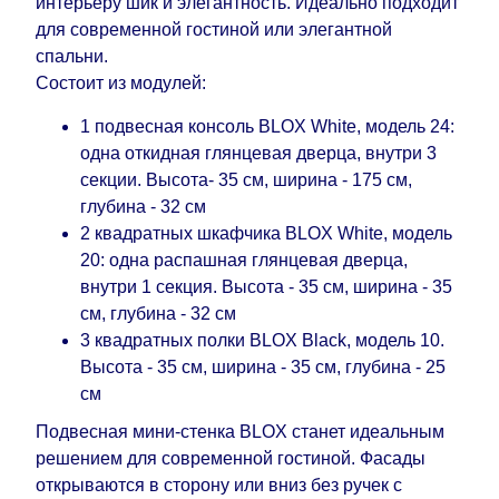
интерьеру шик и элегантность. Идеально подходит
поступления модулей с фабрики, в течение
для современной гостиной или элегантной
дополнительных 60 рабочих дней после первой
спальни.
доставки товара на дом клиенту.
Состоит из модулей:
1 подвесная консоль BLOX White, модель 24:
одна откидная глянцевая дверца, внутри 3
секции. Высота- 35 см, ширина - 175 см,
глубина - 32 см
2 квадратных шкафчика BLOX White, модель
20: одна распашная глянцевая дверца,
внутри 1 секция. Высота - 35 см, ширина - 35
см, глубина - 32 см
3 квадратных полки BLOX Black, модель 10.
Высота - 35 см, ширина - 35 см, глубина - 25
см
Подвесная мини-стенка BLOX станет идеальным
решением для современной гостиной. Фасады
открываются в сторону или вниз без ручек с