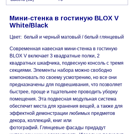
воскресенья по четверг недели, исключая
выходные, праздничные вечера и праздничные
Мини-стенка в гостиную BLOX V
дни) от даты получения оплаты от
White/Black
кредитной
компании клиента.
Возможны задержки, связанные с морской
Цвет: белый и черный матовый / белый глянцевый
доставкой при заказе мебели из-за границы, на
Современная навесная мини-стенка в гостиную
которые не может повлиять Поставщик, в этих
BLOX V включает 3 квадратные полки, 2
случаях срок доставки будет продлен еще на 30
квадратных шкафчика, подвесную консоль с тремя
рабочих дней и не будет считаться
секциями. Элементы набора можно свободно
задержкой.
Вместе с тем поставщики
компоновать по своему усмотрению, но все они
прилагают все усилия, чтобы максимально
предназначены для подвешивания, что позволяет
ускорить
доставку, но, не имея возможности
быстрее, проще и тщательнее проводить уборку
это гарантировать, поэтому интернет-магазин
помещения. Эта подвесная модульная система
не несет ответственности за какие-либо
обеспечит места для хранения вещей, а также для
задержки.
эффектной демонстрации любимых предметов
Мебель из категории "
"
Модульная мебель
декора, коллекций, книг или
является модулярной, что оставляет право за
фотографий. Глянцевые фасады придадут
Поставщиком сделать доставку по мере