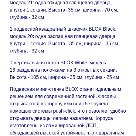
поступления модулей с фабрики, в течение
модель 21: одна откидная глянцевая дверца,
дополнительных 60 рабочих дней после первой
внутри 1 секции. Высота- 35 см, ширина - 70 см,
доставки товара на дом клиенту.
глубина - 32 см
1 подвесной квадратный шкафчик BLOX Black,
модель 20: одна распашная глянцевая дверца,
внутри 1 секция. Высота - 35 см, ширина - 35 см,
глубина - 32 см
1 вертикальная полка BLOX White, модель
16 разделена полочками на 3 открытых секции.
Высота - 105 см, ширина - 35 см, глубина - 25 см
Подвесная мини-стенка BLOX станет идеальным
решением для современной гостиной. Фасады
открываются в сторону или вниз без ручек с
помощью системы push-click, что позволяет удобно
открывать дверцы легким нажатием. Корпуса
изготовлены из ламинированной ДСП,
обладающей высокой устойчивостью к царапинам