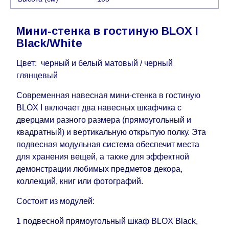
воскресенья по четверг недели, исключая
выходные, праздничные вечера и праздничные
Мини-стенка в гостиную BLOX I
дни) от даты получения оплаты от
Black/White
кредитной
компании клиента.
Возможны задержки, связанные с морской
Цвет: черный и белый матовый / черный
доставкой при заказе мебели из-за границы, на
глянцевый
которые не может повлиять Поставщик, в этих
Современная навесная мини-стенка в гостиную
случаях срок доставки будет продлен еще на 30
BLOX I включает два навесных шкафчика с
рабочих дней и не будет считаться
дверцами разного размера (прямоугольный и
задержкой.
Вместе с тем поставщики
квадратный) и вертикальную открытую полку. Эта
прилагают все усилия, чтобы максимально
подвесная модульная система обеспечит места
ускорить
доставку, но, не имея возможности
для хранения вещей, а также для эффектной
это гарантировать, поэтому интернет-магазин
демонстрации любимых предметов декора,
не несет ответственности за какие-либо
коллекций, книг или фотографий.
задержки.
Мебель из категории "
"
Модульная мебель
Состоит из модулей:
является модулярной, что оставляет право за
Поставщиком сделать доставку по мере
1 подвесной прямоугольный шкаф BLOX Black,