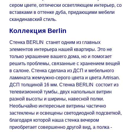
поступления модулей с фабрики, в течение
сером цвете, оптически осветляющем интерьер, со
дополнительных 60 рабочих дней после первой
вставками в оттенке дуба, придающими мебели
доставки товара на дом клиенту.
скандинавский стиль.
Коллекция Berlin
Стенка BERLIN станет одним из главных
элементов интерьера нашей квартиры. Это не
только украшение вашего дома, но и помогает
решить проблемы, связанные с хранением вещей
в салоне. Стенка сделана из ДСП и мебельного
ламината жемчужно-серого цвета и цвета Artrisan.
ДСП толщиной 16 мм. Стенка BERLIN состоит из
телевизионной тумбы, двух напольных витрин
разной высоты и ширины, навесной полки.
Необычайно интересные витрины частично
застеклены и освещены светодиодной подсветкой,
благодаря которой наша стенка вечером
приобретает совершенно другой вид, а полка -