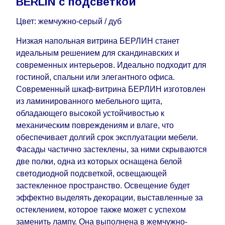
BERLIN с подсветкой
воскресенья по четверг недели, исключая
Цвет: жемчужно-серый / дуб
выходные, праздничные вечера и праздничные
дни) от даты получения оплаты от
Низкая напольная витрина БЕРЛИН станет
кредитной
компании клиента.
идеальным решением для скандинавских и
Возможны задержки, связанные с морской
современных интерьеров. Идеально подходит для
доставкой при заказе мебели из-за границы, на
гостиной, спальни или элегантного офиса.
которые не может повлиять Поставщик, в этих
Современный шкаф-витрина БЕРЛИН изготовлен
случаях срок доставки будет продлен еще на 30
из ламинированного мебельного щита,
рабочих дней и не будет считаться
обладающего высокой устойчивостью к
задержкой.
Вместе с тем поставщики
механическим повреждениям и влаге, что
прилагают все усилия, чтобы максимально
обеспечивает долгий срок эксплуатации мебели.
ускорить
доставку, но, не имея возможности
Фасады частично застеклены, за ними скрываются
это гарантировать, поэтому интернет-магазин
две полки, одна из которых оснащена белой
не несет ответственности за какие-либо
светодиодной подсветкой, освещающей
задержки.
застекленное пространство. Освещение будет
Мебель из категории "
"
Модульная мебель
эффектно выделять декорации, выставленные за
является модулярной, что оставляет право за
остеклением, которое также может с успехом
Поставщиком сделать доставку по мере
заменить лампу. Она выполнена в жемчужно-