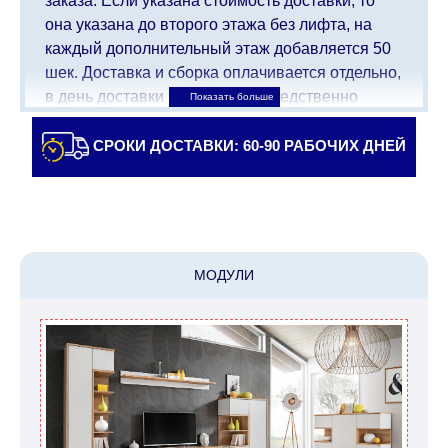
заказа. Если указана стоимость доставки, то
она указана до второго этажа без лифта, на
каждый дополнительный этаж добавляется 50
шек. Доставка и сборка оплачивается отдельно,
в день доставки мебели непосредственно
доставщику/сборщику мебели. Доставка в
населенные пункты, которые находятся далеко
СРОКИ ДОСТАВКИ: 60-90 РАБОЧИХ ДНЕЙ
от центра страны, такие как: все, что дальше от
Кармиэля на севере, все, что дальше от Беэр-
Шевы на юге и в Иерусалиме, будет взимать
дополнительную плату в размере 150 шекелей.
Доставка в Эйлат будет оговариваться
МОДУЛИ
индивидуально, предварительно уточняя с
представителем службы поддержки
клиентов. В случае, если для транспортировки
товара требуется кран (маноф), клиент обязан
найти, заказать и оплатить услуги крана
самостоятельно.
Сроки доставки: