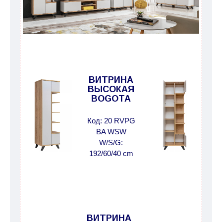
Сроки доставки на каждый товар указываются
отдельно.
При расчете сроков доставки
учитываются только рабочие дни
(с
воскресенья по четверг недели, исключая
выходные, праздничные вечера и праздничные
дни) от даты получения оплаты от
ВИТРИНА
ВЫСОКАЯ
кредитной
компании клиента.
BOGOTA
Возможны задержки, связанные с морской
доставкой при заказе мебели из-за границы, на
Код: 20 RVPG
которые не может повлиять Поставщик, в этих
BA WSW
случаях срок доставки будет продлен еще на 30
W/S/G:
рабочих дней и не будет считаться
192/60/40 cm
задержкой.
Вместе с тем поставщики
прилагают все усилия, чтобы максимально
ускорить
доставку, но, не имея возможности
это гарантировать, поэтому интернет-магазин
не несет ответственности за какие-либо
ВИТРИНА
задержки.