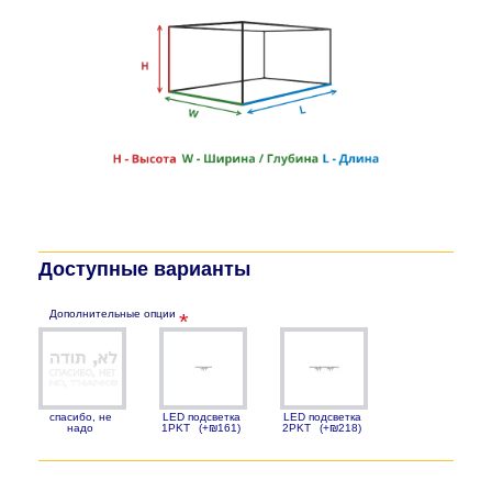
Доступные варианты
Дополнительные опции
спасибо, не
LED подсветка
LED подсветка
надо
1PKT
(+₪161)
2PKT
(+₪218)