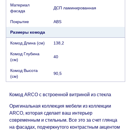
воскресенья по четверг недели, исключая
Материал
ДСП ламинированная
выходные, праздничные вечера и праздничные
фасада
дни) от даты получения оплаты от
Покрытие
АВS
кредитной
компании клиента.
Возможны задержки, связанные с морской
Размеры комода
доставкой при заказе мебели из-за границы, на
Комод Длина (см)
138,2
которые не может повлиять Поставщик, в этих
случаях срок доставки будет продлен еще на 30
Комод Глубина
40
рабочих дней и не будет считаться
(см)
задержкой.
Вместе с тем поставщики
Комод Высота
прилагают все усилия, чтобы максимально
90,5
(см)
ускорить
доставку, но, не имея возможности
это гарантировать, поэтому интернет-магазин
не несет ответственности за какие-либо
Комод ARCO с встроенной витриной из стекла
задержки.
Оригинальная коллекция мебели из коллекции
Мебель из категории "
"
Модульная мебель
ARCO, которая сделает ваш интерьер
является модулярной, что оставляет право за
современным и стильным. Все это за счет глянца
Поставщиком сделать доставку по мере
на фасадах, подчеркнутого контрастным акцентом
поступления модулей с фабрики, в течение