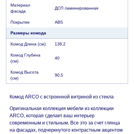
воскресенья по четверг недели, исключая
Материал
ДСП ламинированная
выходные, праздничные вечера и праздничные
фасада
дни) от даты получения оплаты от
Покрытие
АВS
кредитной
компании клиента.
Возможны задержки, связанные с морской
Размеры комода
доставкой при заказе мебели из-за границы, на
Комод Длина (см)
138,2
которые не может повлиять Поставщик, в этих
случаях срок доставки будет продлен еще на 30
Комод Глубина
40
рабочих дней и не будет считаться
(см)
задержкой.
Вместе с тем поставщики
Комод Высота
прилагают все усилия, чтобы максимально
90,5
(см)
ускорить
доставку, но, не имея возможности
это гарантировать, поэтому интернет-магазин
не несет ответственности за какие-либо
Комод ARCO с встроенной витриной из стекла
задержки.
Оригинальная коллекция мебели из коллекции
Мебель из категории "
"
Модульная мебель
ARCO, которая сделает ваш интерьер
является модулярной, что оставляет право за
современным и стильным. Все это за счет глянца
Поставщиком сделать доставку по мере
на фасадах, подчеркнутого контрастным акцентом
поступления модулей с фабрики, в течение