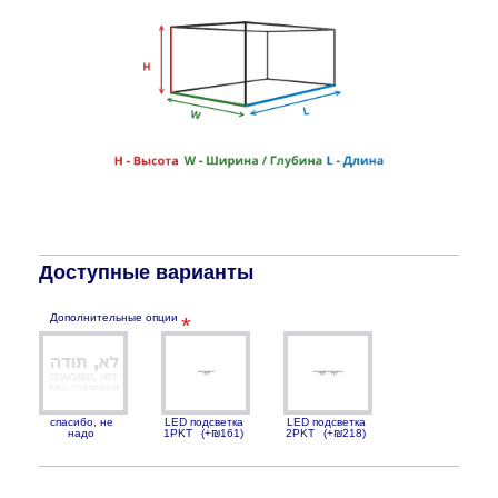
Доступные варианты
Дополнительные опции
спасибо, не
LED подсветка
LED подсветка
надо
1PKT
(+₪161)
2PKT
(+₪218)