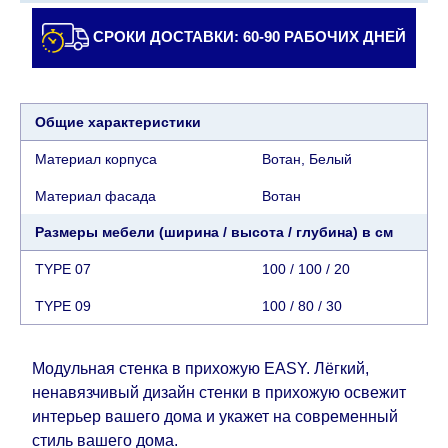
доставщику/сборщику мебели. Доставка в
населенные пункты, которые находятся далеко
СРОКИ ДОСТАВКИ: 60-90 РАБОЧИХ ДНЕЙ
от центра страны, такие как: все, что дальше от
Кармиэля на севере, все, что дальше от Беэр-
Шевы на юге и в Иерусалиме, будет взимать
Общие характеристики
дополнительную плату в размере 150 шекелей.
Доставка в Эйлат будет оговариваться
Материал корпуса
Вотан, Белый
индивидуально, предварительно уточняя с
Материал фасада
Вотан
представителем службы поддержки
клиентов. В случае, если для транспортировки
Размеры мебели (ширина / высота / глубина) в см
товара требуется кран (маноф), клиент обязан
TYPE 07
100 / 100 / 20
найти, заказать и оплатить услуги крана
самостоятельно.
TYPE 09
100 / 80 / 30
Сроки доставки:
Модульная стенка в прихожую EASY. Лёгкий,
Сроки доставки на каждый товар указываются
ненавязчивый дизайн стенки в прихожую освежит
отдельно.
При расчете сроков доставки
интерьер вашего дома и укажет на современный
учитываются только рабочие дни
(с
стиль вашего дома.