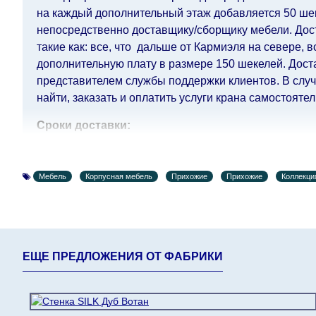
на каждый дополнительный этаж добавляется 50 шек.
непосредственно доставщику/сборщику мебели. Дост
такие как: все, что дальше от Кармиэля на севере, 
дополнительную плату в размере 150 шекелей. Дост
представителем службы поддержки клиентов. В случа
найти, заказать и оплатить услуги крана самостоятел
Сроки доставки:
Сроки доставки на каждый товар указываются отдел
воскресенья по четверг недели, исключая выходные
Мебель
Корпусная мебель
Прихожие
Прихожие
Коллекц
кредитной
компании клиента.
Возможны задержки, связанные с морской доставкой 
Поставщик, в этих случаях срок доставки будет прод
поставщики прилагают все усилия, чтобы максимал
интернет-магазин не несет ответственности за какие
ЕЩЕ ПРЕДЛОЖЕНИЯ ОТ ФАБРИКИ
Мебель из категории "
" является мо
Модульная мебель
поступления модулей с фабрики, в течение дополнит