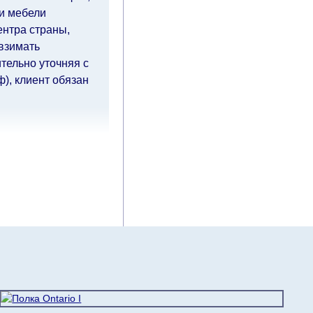
ки мебели
ентра страны,
 взимать
тельно уточняя с
), клиент обязан
чие дни
(с
ия оплаты от
влиять
й.
Вместе с тем
ровать, поэтому
тавку по мере
дом клиенту.