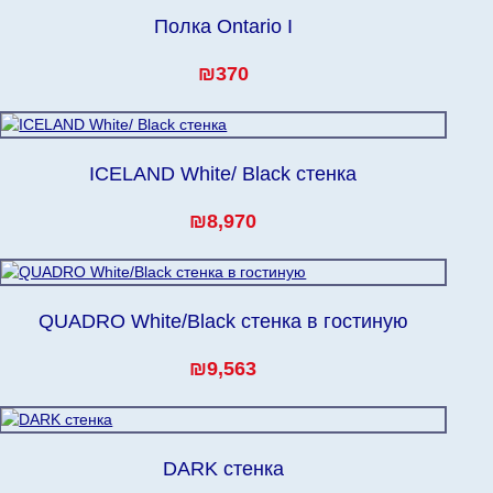
Полка Ontario I
₪370
ICELAND White/ Black стенка
₪8,970
QUADRO White/Black стенка в гостиную
₪9,563
DARK стенка