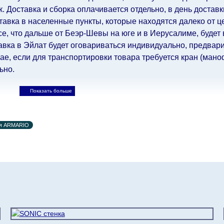
 Доставка и сборка оплачивается отдельно, в день достав
авка в населенные пункты, которые находятся далеко от ц
все, что дальше от Беэр-Шевы на юге и в Иерусалиме, будет
авка в Эйлат будет оговариваться индивидуально, предвари
е, если для транспортировки товара требуется кран (маноф
ьно.
ьно.
При расчете сроков доставки учитываются только рабо
, праздничные вечера и праздничные дни) от даты получен
ия ARMARIO
при заказе мебели из-за границы, на которые не может по
лен еще на 30 рабочих дней и не будет считаться задержко
ьно ускорить
доставку, но, не имея возможности это гаранти
-либо задержки.
дулярной, что оставляет право за Поставщиком сделать дос
ельных 60 рабочих дней после первой доставки товара на 