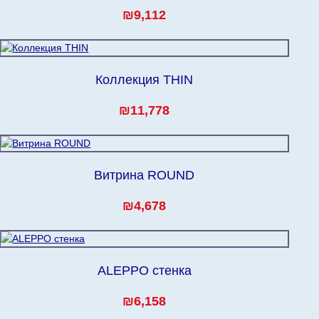
₪9,112
Коллекция THIN
₪11,778
Витрина ROUND
₪4,678
ALEPPO стенка
₪6,158