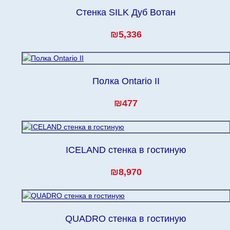
Стенка SILK Дуб Вотан
₪5,336
Полка Ontario II
₪477
ICELAND стенка в гостиную
₪8,970
QUADRO стенка в гостиную