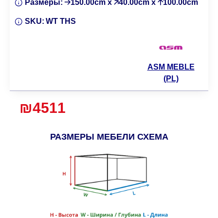
Размеры:
🡢150.00cm x 🡥40.00cm x 🡡100.00cm
SKU:
WT THS
ASM MEBLE
(PL)
₪4511
РАЗМЕРЫ МЕБЕЛИ СХЕМА