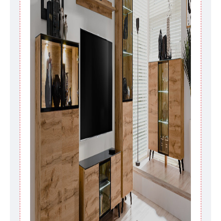
воскресенья по четверг недели, исключая
выходные, праздничные вечера и праздничные
дни) от даты получения оплаты от
кредитной
компании клиента.
Возможны задержки, связанные с морской
доставкой при заказе мебели из-за границы, на
которые не может повлиять Поставщик, в этих
случаях срок доставки будет продлен еще на 30
рабочих дней и не будет считаться
задержкой.
Вместе с тем поставщики
прилагают все усилия, чтобы максимально
ускорить
доставку, но, не имея возможности
это гарантировать, поэтому интернет-магазин
не несет ответственности за какие-либо
задержки.
Мебель из категории "
"
Модульная мебель
является модулярной, что оставляет право за
Поставщиком сделать доставку по мере
поступления модулей с фабрики, в течение