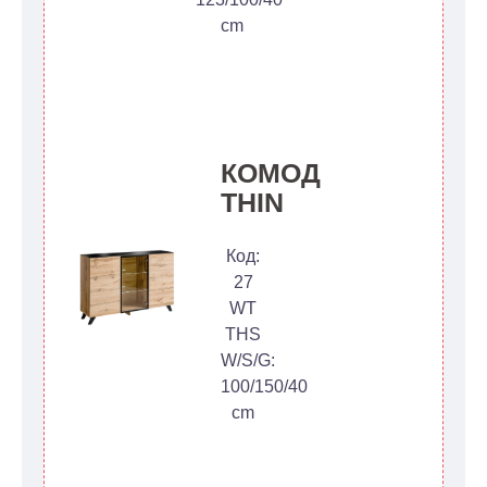
cm
КОМОД
THIN
Код:
27
WT
THS
W/S/G:
100/150/40
cm