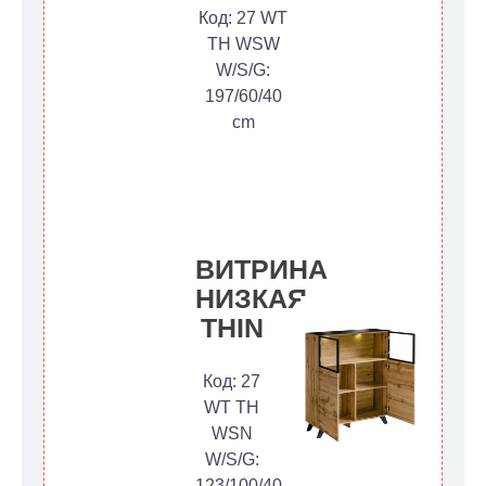
Код: 27 WT
TH WSW
W/S/G:
197/60/40
cm
ВИТРИНА
НИЗКАЯ
THIN
Код: 27
WT TH
WSN
W/S/G:
123/100/40