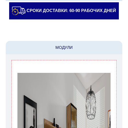
доставщику/сборщику мебели. Доставка в
населенные пункты, которые находятся далеко
СРОКИ ДОСТАВКИ: 60-90 РАБОЧИХ ДНЕЙ
от центра страны, такие как: все, что дальше от
Кармиэля на севере, все, что дальше от Беэр-
Шевы на юге и в Иерусалиме, будет взимать
дополнительную плату в размере 150 шекелей.
Доставка в Эйлат будет оговариваться
МОДУЛИ
индивидуально, предварительно уточняя с
представителем службы поддержки
клиентов. В случае, если для транспортировки
товара требуется кран (маноф), клиент обязан
найти, заказать и оплатить услуги крана
самостоятельно.
Сроки доставки:
Сроки доставки на каждый товар указываются
отдельно.
При расчете сроков доставки
учитываются только рабочие дни
(с