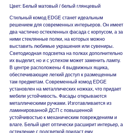
воскресенья по четверг недели, исключая
Цвет: Белый матовый / белый глянцевый
выходные, праздничные вечера и праздничные
дни) от даты получения оплаты от
Стильный комод EDGE станет идеальным
кредитной
компании клиента.
решением для современных интерьеров. Он имеет
Возможны задержки, связанные с морской
два частично остекленных фасада с корпусом, а за
доставкой при заказе мебели из-за границы, на
ними стеклянные полки, на которых можно
которые не может повлиять Поставщик, в этих
выставить любимые украшения или сувениры.
случаях срок доставки будет продлен еще на 30
Светодиодная подсветка на полках дополнительно
рабочих дней и не будет считаться
их выделит, но и с успехом может заменить лампу.
задержкой.
Вместе с тем поставщики
В центре расположены 4 выдвижных ящика,
прилагают все усилия, чтобы максимально
обеспечивающие легкий доступ к размещенным
ускорить
доставку, но, не имея возможности
там предметам. Современный комод EDGE
это гарантировать, поэтому интернет-магазин
установлен на металлических ножках, что придает
не несет ответственности за какие-либо
мебели устойчивость. Фасады открываются
задержки.
металлическими ручками. Изготавливается из
Мебель из категории "
"
Модульная мебель
ламинированной ДСП с повышенной
является модулярной, что оставляет право за
устойчивостью к механическим повреждениям и
Поставщиком сделать доставку по мере
влаге. Белый цвет оптически расширит интерьер, а
поступления модулей с фабрики, в течение
остекление с подсветкой придаст ему