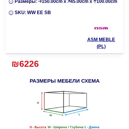
Размеры:
🡢150.00cm x 🡥45.00cm x 🡡100.00cm
SKU:
WW EE SB
ASM MEBLE
(PL)
₪6226
РАЗМЕРЫ МЕБЕЛИ СХЕМА