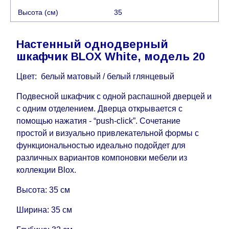
отдельно.
При расчете сроков доставки
Высота (см)
35
учитываются только рабочие дни
(с
воскресенья по четверг недели, исключая
выходные, праздничные вечера и праздничные
Настенный однодверный
дни) от даты получения оплаты от
шкафчик BLOX White, модель 20
кредитной
компании клиента.
Возможны задержки, связанные с морской
Цвет: белый матовый / белый глянцевый
доставкой при заказе мебели из-за границы, на
Подвесной шкафчик с одной распашной дверцей и
которые не может повлиять Поставщик, в этих
с одним отделением. Дверца открывается с
случаях срок доставки будет продлен еще на 30
помощью нажатия - “push-click”. Сочетание
рабочих дней и не будет считаться
простой и визуально привлекательной формы с
задержкой.
Вместе с тем поставщики
функциональностью идеально подойдет для
прилагают все усилия, чтобы максимально
различных вариантов компоновки мебели из
ускорить
доставку, но, не имея возможности
коллекции Blox.
это гарантировать, поэтому интернет-магазин
не несет ответственности за какие-либо
Высота: 35 см
задержки.
Мебель из категории "
"
Модульная мебель
Ширина: 35 см
является модулярной, что оставляет право за