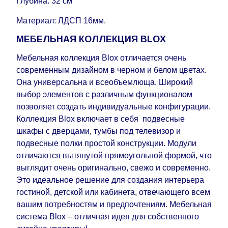
Глубина: 32 см
Поставщиком сделать доставку по мере
поступления модулей с фабрики, в течение
Материал: ЛДСП 16мм.
дополнительных 60 рабочих дней после первой
МЕБЕЛЬНАЯ КОЛЛЕКЦИЯ BLOX
доставки товара на дом клиенту.
Мебельная коллекция Blox отличается очень
современным дизайном в черном и белом цветах.
Она универсальна и всеобъемлюща. Широкий
выбор элементов с различным функционалом
позволяет создать индивидуальные конфигурации.
Коллекция Blox включает в себя подвесные
шкафы с дверцами, тумбы под телевизор и
подвесные полки простой конструкции. Модули
отличаются вытянутой прямоугольной формой, что
выглядит очень оригинально, свежо и современно.
Это идеальное решение для создания интерьера
гостиной, детской или кабинета, отвечающего всем
вашим потребностям и предпочтениям. Мебельная
система Blox – отличная идея для собственного