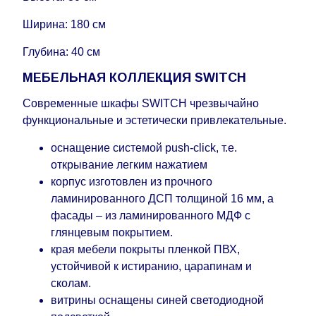
Поставщиком сделать доставку по мере
поступления модулей с фабрики, в течение
Ширина: 180 см
дополнительных 60 рабочих дней после первой
Глубина: 40 см
доставки товара на дом клиенту.
МЕБЕЛЬНАЯ КОЛЛЕКЦИЯ SWITCH
Современные шкафы SWITCH чрезвычайно
функциональные и эстетически привлекательные.
оснащение системой push-click, т.е.
открывание легким нажатием
корпус изготовлен из прочного
ламинированного ДСП толщиной 16 мм, а
фасады – из ламинированного МДФ с
глянцевым покрытием.
края мебели покрыты пленкой ПВХ,
устойчивой к истиранию, царапинам и
сколам.
витрины оснащены синей светодиодной