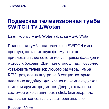
отдельно.
При расчете сроков доставки
Высота (см)
30
учитываются только рабочие дни
(с
воскресенья по четверг недели, исключая
выходные, праздничные вечера и праздничные
Подвесная телевизионная тумба
дни) от даты получения оплаты от
SWITCH TV 1/Wotan
кредитной
компании клиента.
Возможны задержки, связанные с морской
Цвет: корпус – дуб Wotan / фасад – дуб Wotan
доставкой при заказе мебели из-за границы, на
Подвесная тумба под телевизор SWITCH имеет
которые не может повлиять Поставщик, в этих
простую, но элегантную форму, а также
случаях срок доставки будет продлен еще на 30
привлекательное сочетание глянцевых фасадов и
рабочих дней и не будет считаться
матовых боковин. Длинная столешница позволяет
задержкой.
Вместе с тем поставщики
установить телевизор любого размера. Тумба
прилагают все усилия, чтобы максимально
RTV1 разделена внутри на 3 секции, которые
ускорить
доставку, но, не имея возможности
идеально подойдут для хранения компакт-дисков,
это гарантировать, поэтому интернет-магазин
книг или других предметов. Дверца оснащена
не несет ответственности за какие-либо
системой открывания push-click, благодаря эта
задержки.
подвесная консоль выглядит оригинально.
Мебель из категории "
"
Модульная мебель
является модулярной, что оставляет право за
Высота: 30 см