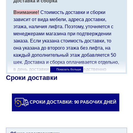
Доставка и сборка
Внимание!
Стоимость доставки и сборки
зависит от вида мебели, адреса доставки,
этажа, наличия лифта. Поэтому, уточняется с
менеджерами магазина при подтверждении
заказа. Если указана стоимость доставки, то
она указана до второго этажа без лифта, на
каждый дополнительный этаж добавляется 50
шек. Доставка и сборка оплачивается отдельно,
в день доставки мебели непосредственно
Сроки доставки
доставщику/сборщику мебели. Доставка в
населенные пункты, которые находятся далеко
от центра страны, такие как: все, что дальше от
Кармиэля на севере, все, что дальше от Беэр-
СРОКИ ДОСТАВКИ: 90 РАБОЧИХ ДНЕЙ
Шевы на юге и в Иерусалиме, будет взимать
дополнительную плату в размере 150 шекелей.
Доставка в Эйлат будет оговариваться
индивидуально, предварительно уточняя с