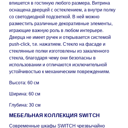
впишется в гостиную любого размера. Витрина
задержкой.
Вместе с тем поставщики
оснащена дверцей с остеклением, а внутри полку
прилагают все усилия, чтобы максимально
со светодиодной подсветкой. В ней можно
ускорить
доставку, но, не имея возможности
разместить различные декоративные элементы,
это гарантировать, поэтому интернет-магазин
играющие важную роль в любом интерьере.
не несет ответственности за какие-либо
Дверца не имеет ручек и открывается системой
задержки.
push-click, т.е. нажатием. Стекло на фасаде и
Мебель из категории "
"
Модульная мебель
стеклянные полки изготовлены из закаленного
является модулярной, что оставляет право за
стекла, благодаря чему они безопасны в
Поставщиком сделать доставку по мере
использовании и отличаются исключительной
поступления модулей с фабрики, в течение
устойчивостью к механическим повреждениям.
дополнительных 60 рабочих дней после первой
доставки товара на дом клиенту.
Высота: 60 см
Ширина: 60 см
Глубина: 30 см
МЕБЕЛЬНАЯ КОЛЛЕКЦИЯ SWITCH
Современные шкафы SWITCH чрезвычайно