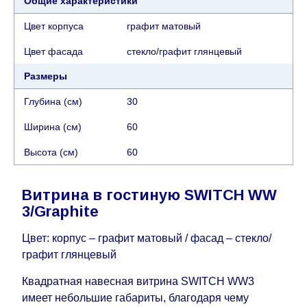
представителем службы поддержки
Общие характеристики
клиентов. В случае, если для транспортировки
Цвет корпуса
графит матовый
товара требуется кран (маноф), клиент обязан
найти, заказать и оплатить услуги крана
Цвет фасада
стекло/графит глянцевый
самостоятельно.
Размеры
Сроки доставки:
Глубина (см)
30
Сроки доставки на каждый товар указываются
Ширина (см)
60
отдельно.
При расчете сроков доставки
Высота (см)
60
учитываются только рабочие дни
(с
воскресенья по четверг недели, исключая
выходные, праздничные вечера и праздничные
Витрина в гостиную SWITCH WW
дни) от даты получения оплаты от
3/Graphite
кредитной
компании клиента.
Возможны задержки, связанные с морской
Цвет: корпус – графит матовый / фасад – стекло/
доставкой при заказе мебели из-за границы, на
графит глянцевый
которые не может повлиять Поставщик, в этих
Квадратная навесная витрина SWITCH WW3
случаях срок доставки будет продлен еще на 30
имеет небольшие габариты, благодаря чему
рабочих дней и не будет считаться