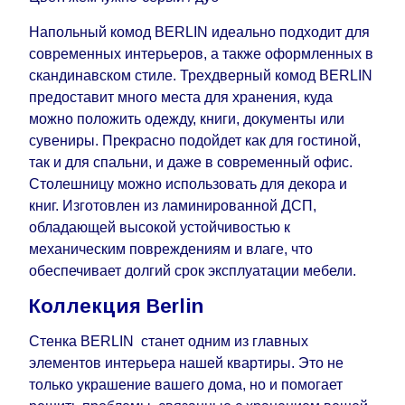
воскресенья по четверг недели, исключая
выходные, праздничные вечера и праздничные
Напольный комод BERLIN идеально подходит для
дни) от даты получения оплаты от
современных интерьеров, а также оформленных в
кредитной
компании клиента.
скандинавском стиле. Трехдверный комод BERLIN
Возможны задержки, связанные с морской
предоставит много места для хранения, куда
доставкой при заказе мебели из-за границы, на
можно положить одежду, книги, документы или
которые не может повлиять Поставщик, в этих
сувениры. Прекрасно подойдет как для гостиной,
случаях срок доставки будет продлен еще на 30
так и для спальни, и даже в современный офис.
рабочих дней и не будет считаться
Столешницу можно использовать для декора и
задержкой.
Вместе с тем поставщики
книг. Изготовлен из ламинированной ДСП,
прилагают все усилия, чтобы максимально
обладающей высокой устойчивостью к
ускорить
доставку, но, не имея возможности
механическим повреждениям и влаге, что
это гарантировать, поэтому интернет-магазин
обеспечивает долгий срок эксплуатации мебели.
не несет ответственности за какие-либо
Коллекция Berlin
задержки.
Мебель из категории "
"
Модульная мебель
Стенка BERLIN станет одним из главных
является модулярной, что оставляет право за
элементов интерьера нашей квартиры. Это не
Поставщиком сделать доставку по мере
только украшение вашего дома, но и помогает
поступления модулей с фабрики, в течение