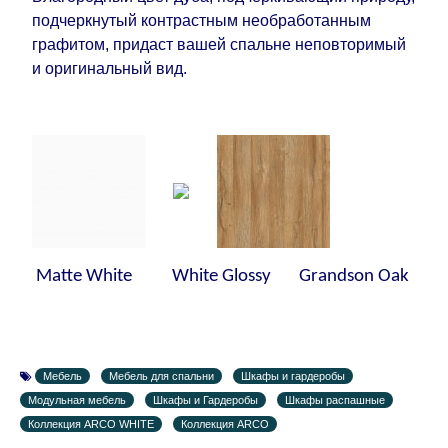
является модулярной, что оставляет право за
подчеркнутый контрастным необработанным
Поставщиком сделать доставку по мере
графитом, придаст вашей спальне неповторимый
поступления модулей с фабрики, в течение
и оригинальный вид.
дополнительных 60 рабочих дней после первой
доставки товара на дом клиенту.
Matte White White Glossy Grandson Oak
Мебель
Мебель для спальни
Шкафы и гардеробы
Модульная мебель
Шкафы и Гардеробы
Шкафы распашные
Коллекция ARCO WHITE
Коллекция ARCO