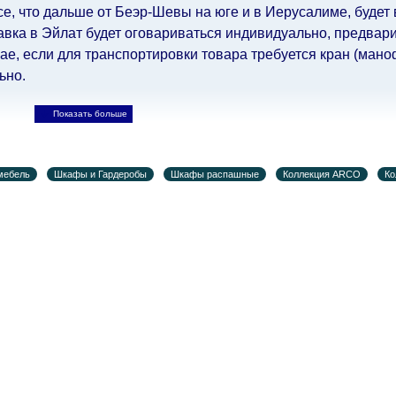
все, что дальше от Беэр-Шевы на юге и в Иерусалиме, будет
авка в Эйлат будет оговариваться индивидуально, предвари
е, если для транспортировки товара требуется кран (маноф
ьно.
ьно.
При расчете сроков доставки учитываются только рабо
, праздничные вечера и праздничные дни) от даты получен
мебель
Шкафы и Гардеробы
Шкафы распашные
Коллекция ARCO
Ко
при заказе мебели из-за границы, на которые не может по
лен еще на 30 рабочих дней и не будет считаться задержко
ьно ускорить
доставку, но, не имея возможности это гаранти
-либо задержки.
дулярной, что оставляет право за Поставщиком сделать дос
ельных 60 рабочих дней после первой доставки товара на 