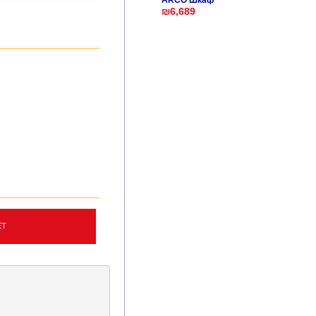
ARCO Шкаф
₪6,689
ЁТ