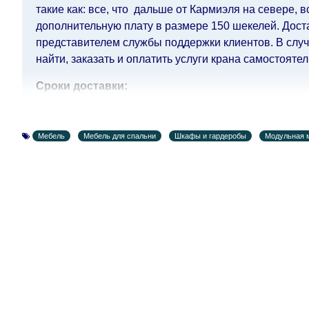
такие как: все, что дальше от Кармиэля на севере, 
дополнительную плату в размере 150 шекелей. Дост
представителем службы поддержки клиентов. В случа
найти, заказать и оплатить услуги крана самостоятел
Сроки доставки:
Сроки доставки на каждый товар указываются отдел
воскресенья по четверг недели, исключая выходные
Мебель
Мебель для спальни
Шкафы и гардеробы
Модульная 
кредитной
компании клиента.
Возможны задержки, связанные с морской доставкой 
Поставщик, в этих случаях срок доставки будет прод
поставщики прилагают все усилия, чтобы максимал
интернет-магазин не несет ответственности за какие
Мебель из категории "
" является мо
Модульная мебель
поступления модулей с фабрики, в течение дополнит