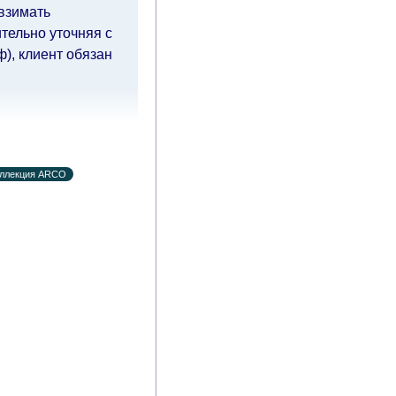
 взимать
тельно уточняя с
), клиент обязан
чие дни
(с
ия оплаты от
ллекция ARCO
влиять
й.
Вместе с тем
ровать, поэтому
тавку по мере
дом клиенту.