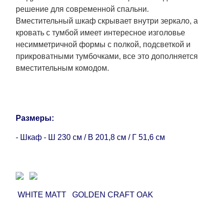
которые не может повлиять Поставщик, в этих
решение для современной спальни.
случаях срок доставки будет продлен еще на 30
Вместительный шкаф скрывает внутри зеркало, а
рабочих дней и не будет считаться
кровать с тумбой имеет интересное изголовье
задержкой.
Вместе с тем поставщики
несимметричной формы с полкой, подсветкой и
прилагают все усилия, чтобы максимально
прикроватными тумбочками, все это дополняется
ускорить
доставку, но, не имея возможности
вместительным комодом.
это гарантировать, поэтому интернет-магазин
не несет ответственности за какие-либо
задержки.
Мебель из категории "
"
Модульная мебель
Размеры:
является модулярной, что оставляет право за
- Шкаф - Ш 230 см / В 201,8 см / Г 51,6 см
Поставщиком сделать доставку по мере
поступления модулей с фабрики, в течение
дополнительных 60 рабочих дней после первой
доставки товара на дом клиенту.
WHITE MATT GOLDEN CRAFT OAK