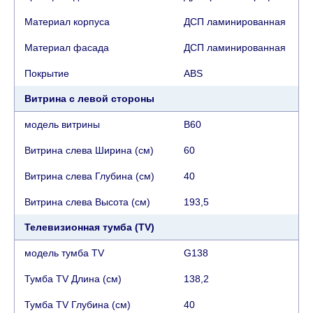
Возможны задержки, связанные с морской
Материал корпуса
ДСП ламинированная
доставкой при заказе мебели из-за границы, на
Материал фасада
ДСП ламинированная
которые не может повлиять Поставщик, в этих
случаях срок доставки будет продлен еще на 30
Покрытие
АВS
рабочих дней и не будет считаться
задержкой.
Вместе с тем поставщики
Витрина с левой стороны
прилагают все усилия, чтобы максимально
модель витрины
B60
ускорить
доставку, но, не имея возможности
это гарантировать, поэтому интернет-магазин
Витрина слева Ширина (см)
60
не несет ответственности за какие-либо
Витрина слева Глубина (см)
40
задержки.
Мебель из категории "
"
Модульная мебель
Витрина слева Высота (см)
193,5
является модулярной, что оставляет право за
Телевизионная тумба (TV)
Поставщиком сделать доставку по мере
поступления модулей с фабрики, в течение
модель тумба TV
G138
дополнительных 60 рабочих дней после первой
Тумба TV Длина (см)
138,2
доставки товара на дом клиенту.
Тумба TV Глубина (см)
40