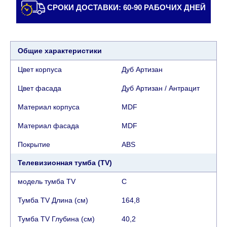
Доставка в Эйлат будет оговариваться
СРОКИ ДОСТАВКИ: 60-90 РАБОЧИХ ДНЕЙ
индивидуально, предварительно уточняя с
представителем службы поддержки
клиентов. В случае, если для транспортировки
товара требуется кран (маноф), клиент обязан
Общие характеристики
найти, заказать и оплатить услуги крана
Цвет корпуса
Дуб Артизан
самостоятельно.
Цвет фасада
Дуб Артизан / Антрацит
Сроки доставки:
Материал корпуса
MDF
Сроки доставки на каждый товар указываются
Материал фасада
MDF
отдельно.
При расчете сроков доставки
учитываются только рабочие дни
(с
Покрытие
АВS
воскресенья по четверг недели, исключая
Телевизионная тумба (TV)
выходные, праздничные вечера и праздничные
дни) от даты получения оплаты от
модель тумба TV
C
кредитной
компании клиента.
Возможны задержки, связанные с морской
Тумба TV Длина (см)
164,8
доставкой при заказе мебели из-за границы, на
Тумба TV Глубина (см)
40,2
которые не может повлиять Поставщик, в этих