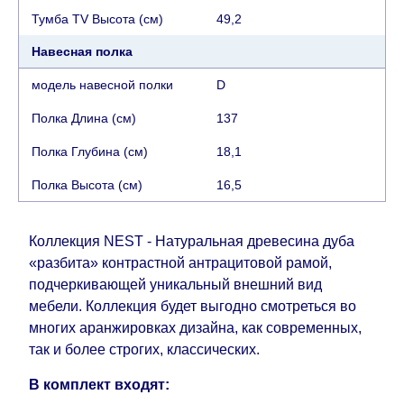
случаях срок доставки будет продлен еще на 30
Тумба TV Высота (см)
49,2
рабочих дней и не будет считаться
Навесная полка
задержкой.
Вместе с тем поставщики
прилагают все усилия, чтобы максимально
модель навесной полки
D
ускорить
доставку, но, не имея возможности
Полка Длина (см)
137
это гарантировать, поэтому интернет-магазин
не несет ответственности за какие-либо
Полка Глубина (см)
18,1
задержки.
Полка Высота (см)
16,5
Мебель из категории "
"
Модульная мебель
является модулярной, что оставляет право за
Поставщиком сделать доставку по мере
Коллекция NEST - Натуральная древесина дуба
поступления модулей с фабрики, в течение
«разбита» контрастной антрацитовой рамой,
дополнительных 60 рабочих дней после первой
подчеркивающей уникальный внешний вид
доставки товара на дом клиенту.
мебели. Коллекция будет выгодно смотреться во
многих аранжировках дизайна, как современных,
так и более строгих, классических.
В комплект входят: