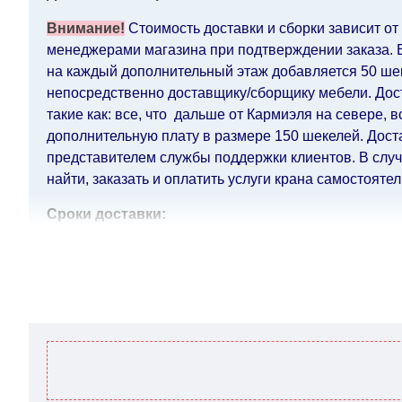
Внимание!
Стоимость доставки и сборки зависит от
менеджерами магазина при подтверждении заказа. Ес
на каждый дополнительный этаж добавляется 50 шек.
непосредственно доставщику/сборщику мебели. Дост
такие как: все, что дальше от Кармиэля на севере, 
дополнительную плату в размере 150 шекелей. Дост
представителем службы поддержки клиентов. В случа
найти, заказать и оплатить услуги крана самостоятел
Сроки доставки:
Сроки доставки на каждый товар указываются отдел
воскресенья по четверг недели, исключая выходные
кредитной
компании клиента.
Возможны задержки, связанные с морской доставкой 
Поставщик, в этих случаях срок доставки будет прод
поставщики прилагают все усилия, чтобы максимал
интернет-магазин не несет ответственности за какие
Мебель из категории "
" является мо
Модульная мебель