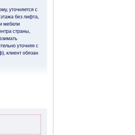
му, уточняется с
 этажа без лифта,
ки мебели
ентра страны,
 взимать
тельно уточняя с
), клиент обязан
чие дни
(с
ия оплаты от
влиять
й.
Вместе с тем
ровать, поэтому
тавку по мере