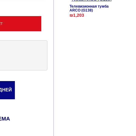
Телевизионная тумба
ARCO (G138)
₪1,203
ЁТ
 ДНЕЙ
ЕМА