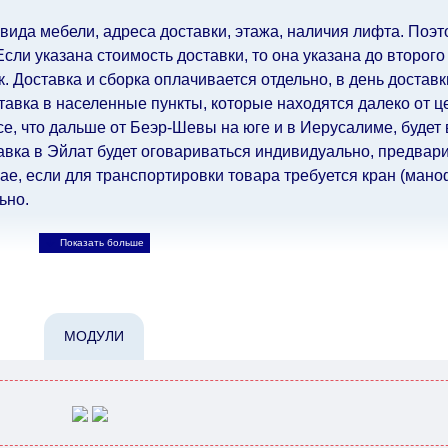
 вида мебели, адреса доставки, этажа, наличия лифта. Поэто
ли указана стоимость доставки, то она указана до второго
 Доставка и сборка оплачивается отдельно, в день достав
авка в населенные пункты, которые находятся далеко от ц
все, что дальше от Беэр-Шевы на юге и в Иерусалиме, будет
авка в Эйлат будет оговариваться индивидуально, предвари
е, если для транспортировки товара требуется кран (маноф
ьно.
ьно.
При расчете сроков доставки учитываются только рабо
, праздничные вечера и праздничные дни) от даты получен
МОДУЛИ
при заказе мебели из-за границы, на которые не может по
лен еще на 30 рабочих дней и не будет считаться задержко
ьно ускорить
доставку, но, не имея возможности это гаранти
-либо задержки.
дулярной, что оставляет право за Поставщиком сделать дос