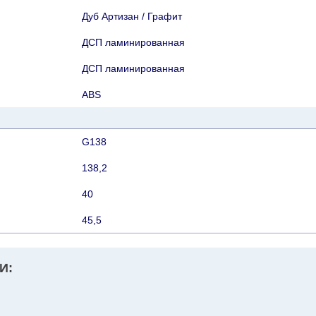
Дуб Артизан / Графит
ДСП ламинированная
ДСП ламинированная
АВS
G138
138,2
40
45,5
И: