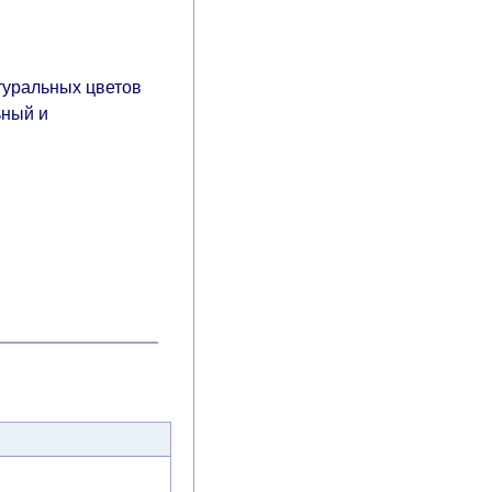
туральных цветов
ьный и