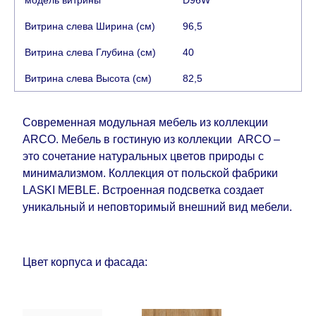
кредитной
компании клиента.
Возможны задержки, связанные с морской
Витрина слева Ширина (см)
96,5
доставкой при заказе мебели из-за границы, на
Витрина слева Глубина (см)
40
которые не может повлиять Поставщик, в этих
случаях срок доставки будет продлен еще на 30
Витрина слева Высота (см)
82,5
рабочих дней и не будет считаться
задержкой.
Вместе с тем поставщики
Современная модульная мебель из коллекции
прилагают все усилия, чтобы максимально
ARCO. Мебель в гостиную из коллекции ARCO –
ускорить
доставку, но, не имея возможности
это сочетание натуральных цветов природы с
это гарантировать, поэтому интернет-магазин
минимализмом. Коллекция от польской фабрики
не несет ответственности за какие-либо
LASKI MEBLE. Встроенная подсветка создает
задержки.
уникальный и неповторимый внешний вид мебели.
Мебель из категории "
"
Модульная мебель
является модулярной, что оставляет право за
Поставщиком сделать доставку по мере
Цвет корпуса и фасада:
поступления модулей с фабрики, в течение
дополнительных 60 рабочих дней после первой
доставки товара на дом клиенту.