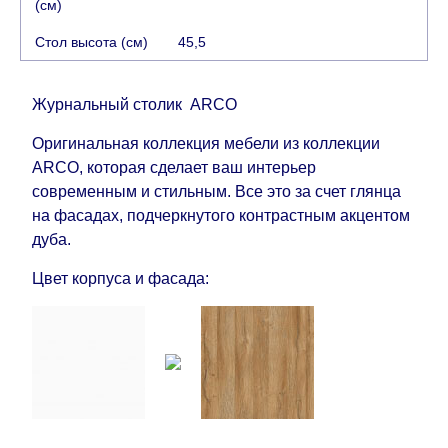
(см)
задержкой.
Вместе с тем поставщики
Стол высота (см)
45,5
прилагают все усилия, чтобы максимально
ускорить
доставку, но, не имея возможности
это гарантировать, поэтому интернет-магазин
Журнальный столик ARCO
не несет ответственности за какие-либо
Оригинальная коллекция мебели из коллекции
задержки.
ARCO, которая сделает ваш интерьер
Мебель из категории "
"
Модульная мебель
современным и стильным. Все это за счет глянца
является модулярной, что оставляет право за
на фасадах, подчеркнутого контрастным акцентом
Поставщиком сделать доставку по мере
дуба.
поступления модулей с фабрики, в течение
дополнительных 60 рабочих дней после первой
Цвет корпуса и фасада:
доставки товара на дом клиенту.