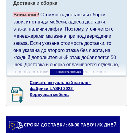
Доставка и сборка
Внимание!
Стоимость доставки и сборки
зависит от вида мебели, адреса доставки,
этажа, наличия лифта. Поэтому, уточняется с
менеджерами магазина при подтверждении
заказа. Если указана стоимость доставки, то
она указана до второго этажа без лифта, на
каждый дополнительный этаж добавляется 50
шек. Доставка и сборка оплачивается отдельно,
в день доставки мебели непосредственно
доставщику/сборщику мебели. Доставка в
Скачать актуальный каталог 

населенные пункты, которые находятся далеко
фабрики LASKI 2022 

от центра страны, такие как: все, что дальше от
Корпусная мебель
Кармиэля на севере, все, что дальше от Беэр-
Шевы на юге и в Иерусалиме, будет взимать
дополнительную плату в размере 150 шекелей.
Доставка в Эйлат будет оговариваться
СРОКИ ДОСТАВКИ: 60-90 РАБОЧИХ ДНЕЙ
индивидуально, предварительно уточняя с