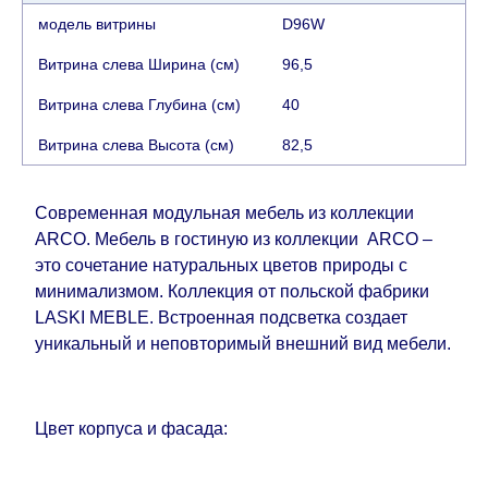
дни) от даты получения оплаты от
модель витрины
D96W
кредитной
компании клиента.
Возможны задержки, связанные с морской
Витрина слева Ширина (см)
96,5
доставкой при заказе мебели из-за границы, на
Витрина слева Глубина (см)
40
которые не может повлиять Поставщик, в этих
случаях срок доставки будет продлен еще на 30
Витрина слева Высота (см)
82,5
рабочих дней и не будет считаться
задержкой.
Вместе с тем поставщики
Современная модульная мебель из коллекции
прилагают все усилия, чтобы максимально
ARCO. Мебель в гостиную из коллекции ARCO –
ускорить
доставку, но, не имея возможности
это сочетание натуральных цветов природы с
это гарантировать, поэтому интернет-магазин
минимализмом. Коллекция от польской фабрики
не несет ответственности за какие-либо
LASKI MEBLE. Встроенная подсветка создает
задержки.
уникальный и неповторимый внешний вид мебели.
Мебель из категории "
"
Модульная мебель
является модулярной, что оставляет право за
Поставщиком сделать доставку по мере
Цвет корпуса и фасада:
поступления модулей с фабрики, в течение
дополнительных 60 рабочих дней после первой
доставки товара на дом клиенту.