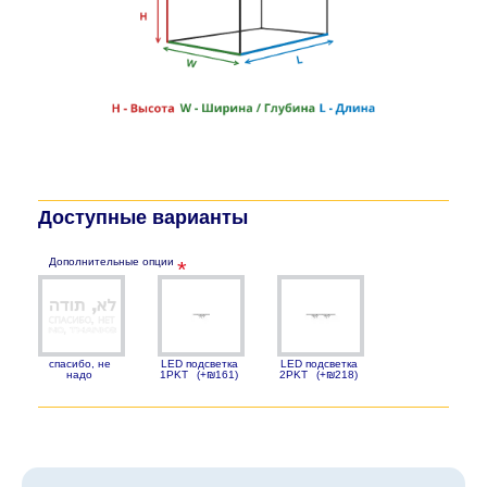
Доступные варианты
Дополнительные опции
спасибо, не
LED подсветка
LED подсветка
надо
1PKT
(+₪161)
2PKT
(+₪218)