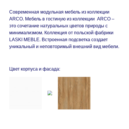
задержкой.
Вместе с тем поставщики
Современная модульная мебель из коллекции
прилагают все усилия, чтобы максимально
ARCO. Мебель в гостиную из коллекции ARCO –
ускорить
доставку, но, не имея возможности
это сочетание натуральных цветов природы с
это гарантировать, поэтому интернет-магазин
минимализмом. Коллекция от польской фабрики
не несет ответственности за какие-либо
LASKI MEBLE. Встроенная подсветка создает
задержки.
уникальный и неповторимый внешний вид мебели.
Мебель из категории "
"
Модульная мебель
является модулярной, что оставляет право за
Поставщиком сделать доставку по мере
Цвет корпуса и фасада:
поступления модулей с фабрики, в течение
дополнительных 60 рабочих дней после первой
доставки товара на дом клиенту.