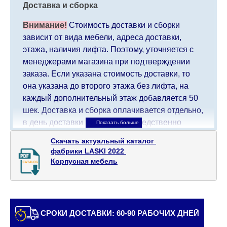
Доставка и сборка
Внимание!
Стоимость доставки и сборки
зависит от вида мебели, адреса доставки,
этажа, наличия лифта. Поэтому, уточняется с
менеджерами магазина при подтверждении
заказа. Если указана стоимость доставки, то
она указана до второго этажа без лифта, на
каждый дополнительный этаж добавляется 50
шек. Доставка и сборка оплачивается отдельно,
в день доставки мебели непосредственно
доставщику/сборщику мебели. Доставка в
Скачать актуальный каталог 

населенные пункты, которые находятся далеко
фабрики LASKI 2022 

от центра страны, такие как: все, что дальше от
Корпусная мебель
Кармиэля на севере, все, что дальше от Беэр-
Шевы на юге и в Иерусалиме, будет взимать
дополнительную плату в размере 150 шекелей.
Доставка в Эйлат будет оговариваться
СРОКИ ДОСТАВКИ: 60-90 РАБОЧИХ ДНЕЙ
индивидуально, предварительно уточняя с