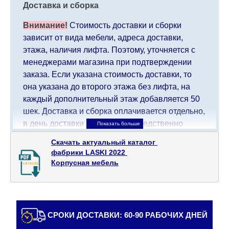
Доставка и сборка
Внимание!
Стоимость доставки и сборки
зависит от вида мебели, адреса доставки,
этажа, наличия лифта. Поэтому, уточняется с
менеджерами магазина при подтверждении
заказа. Если указана стоимость доставки, то
она указана до второго этажа без лифта, на
каждый дополнительный этаж добавляется 50
шек. Доставка и сборка оплачивается отдельно,
в день доставки мебели непосредственно
доставщику/сборщику мебели. Доставка в
Скачать актуальный каталог 

населенные пункты, которые находятся далеко
фабрики LASKI 2022 

от центра страны, такие как: все, что дальше от
Корпусная мебель
Кармиэля на севере, все, что дальше от Беэр-
Шевы на юге и в Иерусалиме, будет взимать
дополнительную плату в размере 150 шекелей.
Доставка в Эйлат будет оговариваться
СРОКИ ДОСТАВКИ: 60-90 РАБОЧИХ ДНЕЙ
индивидуально, предварительно уточняя с