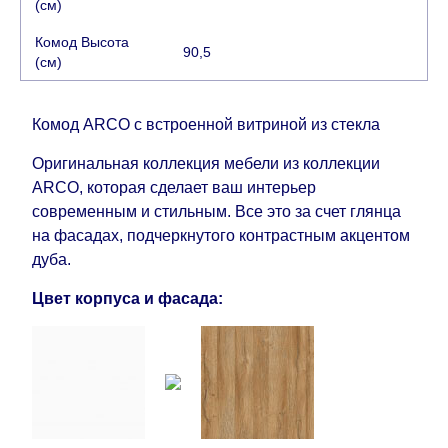
(см)
задержкой.
Вместе с тем поставщики
Комод Высота
прилагают все усилия, чтобы максимально
90,5
(см)
ускорить
доставку, но, не имея возможности
это гарантировать, поэтому интернет-магазин
не несет ответственности за какие-либо
Комод ARCO с встроенной витриной из стекла
задержки.
Оригинальная коллекция мебели из коллекции
Мебель из категории "
"
Модульная мебель
ARCO, которая сделает ваш интерьер
является модулярной, что оставляет право за
современным и стильным. Все это за счет глянца
Поставщиком сделать доставку по мере
на фасадах, подчеркнутого контрастным акцентом
поступления модулей с фабрики, в течение
дуба.
дополнительных 60 рабочих дней после первой
доставки товара на дом клиенту.
Цвет корпуса и фасада: