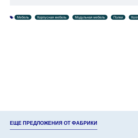
поступления модулей с фабрики, в течение дополнит
Мебель
Корпусная мебель
Модульная мебель
Полки
Кол
ЕЩЕ ПРЕДЛОЖЕНИЯ ОТ ФАБРИКИ