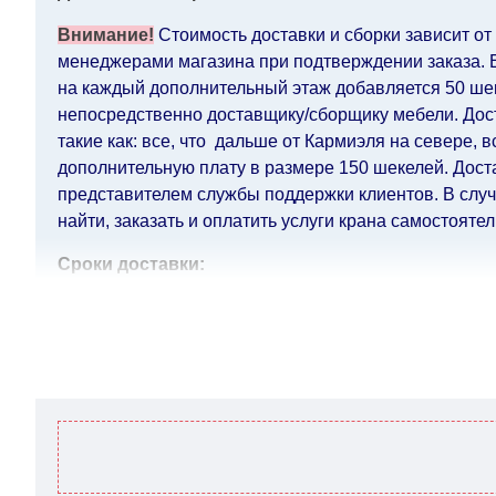
Внимание!
Стоимость доставки и сборки зависит от
менеджерами магазина при подтверждении заказа. Ес
на каждый дополнительный этаж добавляется 50 шек.
непосредственно доставщику/сборщику мебели. Дост
такие как: все, что дальше от Кармиэля на севере, 
дополнительную плату в размере 150 шекелей. Дост
представителем службы поддержки клиентов. В случа
найти, заказать и оплатить услуги крана самостоятел
Сроки доставки:
Сроки доставки на каждый товар указываются отдел
воскресенья по четверг недели, исключая выходные
кредитной
компании клиента.
Возможны задержки, связанные с морской доставкой 
Поставщик, в этих случаях срок доставки будет прод
поставщики прилагают все усилия, чтобы максимал
интернет-магазин не несет ответственности за какие
Мебель из категории "
" является мо
Модульная мебель