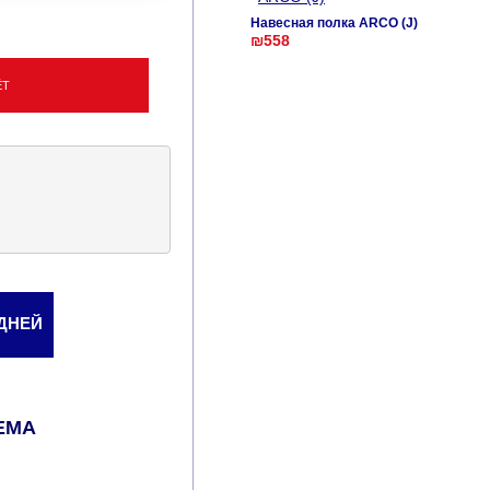
Навесная полка ARCO (J)
₪558
ЁТ
 ДНЕЙ
ЕМА