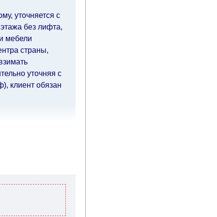
му, уточняется с
 этажа без лифта,
ки мебели
ентра страны,
 взимать
тельно уточняя с
), клиент обязан
чие дни
(с
ия оплаты от
влиять
й.
Вместе с тем
ровать, поэтому
тавку по мере