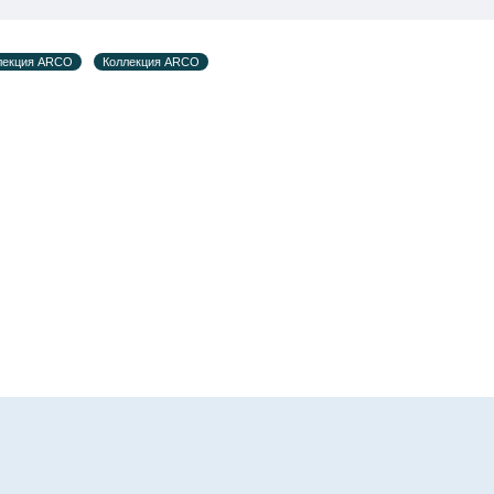
ельных 60 рабочих дней после первой доставки товара на 
лекция ARCO
Коллекция ARCO