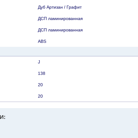
Дуб Артизан / Графит
ДСП ламинированная
ДСП ламинированная
АВS
J
138
20
20
И: