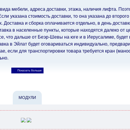
 вида мебели, адреса доставки, этажа, наличия лифта. Поэто
ли указана стоимость доставки, то она указана до второго
 Доставка и сборка оплачивается отдельно, в день достав
авка в населенные пункты, которые находятся далеко от ц
все, что дальше от Беэр-Шевы на юге и в Иерусалиме, будет
авка в Эйлат будет оговариваться индивидуально, предвари
е, если для транспортировки товара требуется кран (маноф
ьно.
ьно.
При расчете сроков доставки учитываются только рабо
, праздничные вечера и праздничные дни) от даты получен
МОДУЛИ
при заказе мебели из-за границы, на которые не может по
лен еще на 30 рабочих дней и не будет считаться задержко
ьно ускорить
доставку, но, не имея возможности это гаранти
-либо задержки.
дулярной, что оставляет право за Поставщиком сделать дос