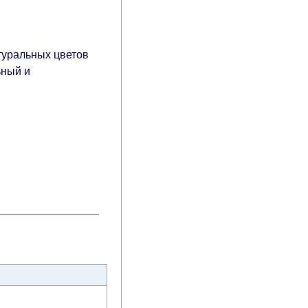
туральных цветов
ьный и