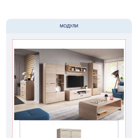
клиентов. В случае, если для транспортировки
товара требуется кран (маноф), клиент обязан
найти, заказать и оплатить услуги крана
МОДУЛИ
самостоятельно.
Сроки доставки:
Сроки доставки на каждый товар указываются
отдельно.
При расчете сроков доставки
учитываются только рабочие дни
(с
воскресенья по четверг недели, исключая
выходные, праздничные вечера и праздничные
дни) от даты получения оплаты от
кредитной
компании клиента.
Возможны задержки, связанные с морской
доставкой при заказе мебели из-за границы, на
которые не может повлиять Поставщик, в этих
случаях срок доставки будет продлен еще на 30
рабочих дней и не будет считаться