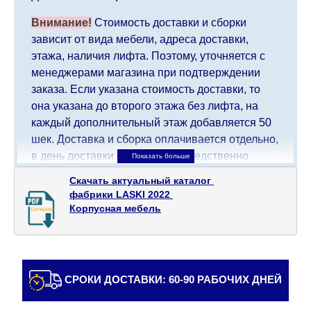
Внимание!
Стоимость доставки и сборки
зависит от вида мебели, адреса доставки,
этажа, наличия лифта. Поэтому, уточняется с
менеджерами магазина при подтверждении
заказа. Если указана стоимость доставки, то
она указана до второго этажа без лифта, на
каждый дополнительный этаж добавляется 50
шек. Доставка и сборка оплачивается отдельно,
в день доставки мебели непосредственно
доставщику/сборщику мебели. Доставка в
Скачать актуальный каталог 

населенные пункты, которые находятся далеко
фабрики LASKI 2022 

от центра страны, такие как: все, что дальше от
Корпусная мебель
Кармиэля на севере, все, что дальше от Беэр-
Шевы на юге и в Иерусалиме, будет взимать
дополнительную плату в размере 150 шекелей.
Доставка в Эйлат будет оговариваться
СРОКИ ДОСТАВКИ: 60-90 РАБОЧИХ ДНЕЙ
индивидуально, предварительно уточняя с
представителем службы поддержки