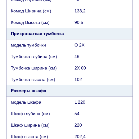
это гарантировать, поэтому интернет-магазин
не несет ответственности за какие-либо
Комод Ширина (см)
138,2
задержки.
Комод Высота (см)
90,5
Мебель из категории "
"
Модульная мебель
является модулярной, что оставляет право за
Прикроватная тумбочка
Поставщиком сделать доставку по мере
модель тумбочки
O 2X
поступления модулей с фабрики, в течение
дополнительных 60 рабочих дней после первой
Тумбочка глубина (см)
46
доставки товара на дом клиенту.
Тумбочка ширина (см)
2X 60
Тумбочка высота (см)
102
Размеры шкафа
модель шкафа
L 220
Шкаф глубина (см)
54
Шкаф ширина (см)
220
Шкаф высота (см)
202,4