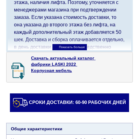
этажа, наличия лифта. Поэтому, уточняется с
менеджерами магазина при подтверждении
заказа. Если указана стоимость доставки, то
она указана до второго этажа без лифта, на
каждый дополнительный этаж добавляется 50
шек. Доставка и сборка оплачивается отдельно,
в день доставки мебели непосредственно
доставщику/сборщику мебели. Доставка в
Скачать актуальный каталог 

населенные пункты, которые находятся далеко
фабрики LASKI 2022 

от центра страны, такие как: все, что дальше от
Корпусная мебель
Кармиэля на севере, все, что дальше от Беэр-
Шевы на юге и в Иерусалиме, будет взимать
дополнительную плату в размере 150 шекелей.
Доставка в Эйлат будет оговариваться
СРОКИ ДОСТАВКИ: 60-90 РАБОЧИХ ДНЕЙ
индивидуально, предварительно уточняя с
представителем службы поддержки
клиентов. В случае, если для транспортировки
товара требуется кран (маноф), клиент обязан
Общие характеристики
найти, заказать и оплатить услуги крана