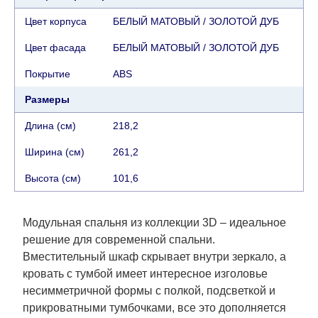
найти, заказать и оплатить услуги крана
Цвет корпуса
БЕЛЫЙ МАТОВЫЙ / ЗОЛОТОЙ ДУБ
самостоятельно.
Цвет фасада
БЕЛЫЙ МАТОВЫЙ / ЗОЛОТОЙ ДУБ
Сроки доставки:
Покрытие
АВS
Сроки доставки на каждый товар указываются
Размеры
отдельно.
При расчете сроков доставки
учитываются только рабочие дни
(с
Длина (см)
218,2
воскресенья по четверг недели, исключая
Ширина (см)
261,2
выходные, праздничные вечера и праздничные
дни) от даты получения оплаты от
Высота (см)
101,6
кредитной
компании клиента.
Возможны задержки, связанные с морской
доставкой при заказе мебели из-за границы, на
Модульная спальня из коллекции 3D – идеальное
которые не может повлиять Поставщик, в этих
решение для современной спальни.
случаях срок доставки будет продлен еще на 30
Вместительный шкаф скрывает внутри зеркало, а
рабочих дней и не будет считаться
кровать с тумбой имеет интересное изголовье
задержкой.
Вместе с тем поставщики
несимметричной формы с полкой, подсветкой и
прилагают все усилия, чтобы максимально
прикроватными тумбочками, все это дополняется