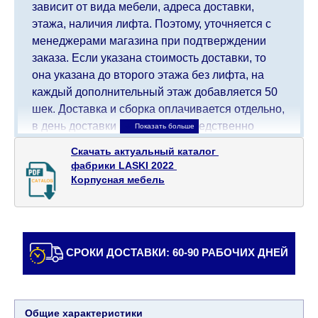
зависит от вида мебели, адреса доставки,
этажа, наличия лифта. Поэтому, уточняется с
менеджерами магазина при подтверждении
заказа. Если указана стоимость доставки, то
она указана до второго этажа без лифта, на
каждый дополнительный этаж добавляется 50
шек. Доставка и сборка оплачивается отдельно,
в день доставки мебели непосредственно
доставщику/сборщику мебели. Доставка в
Скачать актуальный каталог 

населенные пункты, которые находятся далеко
фабрики LASKI 2022 

от центра страны, такие как: все, что дальше от
Корпусная мебель
Кармиэля на севере, все, что дальше от Беэр-
Шевы на юге и в Иерусалиме, будет взимать
дополнительную плату в размере 150 шекелей.
Доставка в Эйлат будет оговариваться
СРОКИ ДОСТАВКИ: 60-90 РАБОЧИХ ДНЕЙ
индивидуально, предварительно уточняя с
представителем службы поддержки
клиентов. В случае, если для транспортировки
товара требуется кран (маноф), клиент обязан
Общие характеристики