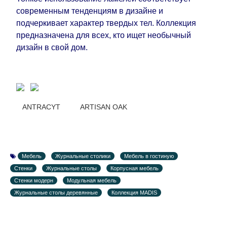
задержкой.
Вместе с тем поставщики
современным тенденциям в дизайне и
прилагают все усилия, чтобы максимально
подчеркивает характер твердых тел. Коллекция
ускорить
доставку, но, не имея возможности
предназначена для всех, кто ищет необычный
это гарантировать, поэтому интернет-магазин
дизайн в свой дом.
не несет ответственности за какие-либо
задержки.
Мебель из категории "
"
Модульная мебель
является модулярной, что оставляет право за
Поставщиком сделать доставку по мере
ANTRACYT ARTISAN OAK
поступления модулей с фабрики, в течение
дополнительных 60 рабочих дней после первой
доставки товара на дом клиенту.
Мебель
Журнальные столики
Мебель в гостиную
Стенки
Журнальные столы
Корпусная мебель
Стенки модерн
Модульная мебель
Журнальные столы деревянные
Коллекция MADIS