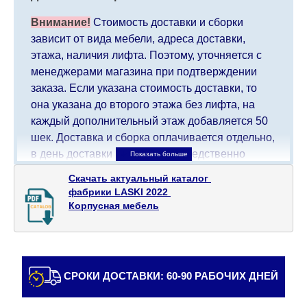
Внимание!
Стоимость доставки и сборки
зависит от вида мебели, адреса доставки,
этажа, наличия лифта. Поэтому, уточняется с
менеджерами магазина при подтверждении
заказа. Если указана стоимость доставки, то
она указана до второго этажа без лифта, на
каждый дополнительный этаж добавляется 50
шек. Доставка и сборка оплачивается отдельно,
в день доставки мебели непосредственно
доставщику/сборщику мебели. Доставка в
Скачать актуальный каталог 

населенные пункты, которые находятся далеко
фабрики LASKI 2022 

от центра страны, такие как: все, что дальше от
Корпусная мебель
Кармиэля на севере, все, что дальше от Беэр-
Шевы на юге и в Иерусалиме, будет взимать
дополнительную плату в размере 150 шекелей.
Доставка в Эйлат будет оговариваться
СРОКИ ДОСТАВКИ: 60-90 РАБОЧИХ ДНЕЙ
индивидуально, предварительно уточняя с
представителем службы поддержки