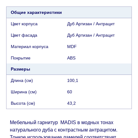
клиентов. В случае, если для транспортировки
товара требуется кран (маноф), клиент обязан
Общие характеристики
найти, заказать и оплатить услуги крана
Цвет корпуса
Дуб Артизан / Антрацит
самостоятельно.
Цвет фасада
Дуб Артизан / Антрацит
Сроки доставки:
Материал корпуса
MDF
Сроки доставки на каждый товар указываются
Покрытие
АВS
отдельно.
При расчете сроков доставки
учитываются только рабочие дни
(с
Размеры
воскресенья по четверг недели, исключая
Длина (см)
100,1
выходные, праздничные вечера и праздничные
дни) от даты получения оплаты от
Ширина (см)
60
кредитной
компании клиента.
Возможны задержки, связанные с морской
Высота (см)
43,2
доставкой при заказе мебели из-за границы, на
которые не может повлиять Поставщик, в этих
Мебельный гарнитур MADIS в модных тонах
случаях срок доставки будет продлен еще на 30
натурального дуба с контрастным антрацитом.
рабочих дней и не будет считаться
Тонкое использование ламелей соответствует